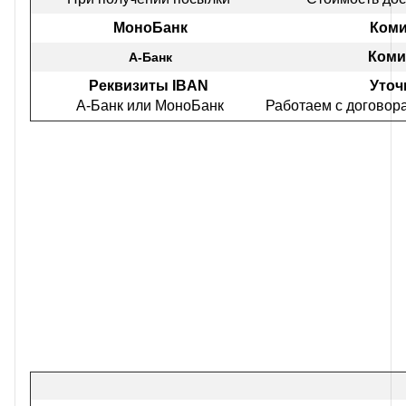
МоноБанк
Коми
Коми
А-Банк
Реквизиты IBAN
Уточ
А-Банк или МоноБанк
Работаем с договор