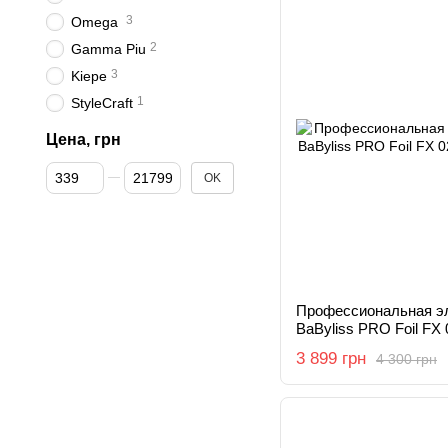
3
Omega
2
Gamma Piu
3
Kiepe
1
StyleCraft
Цена, грн
От Цена, грн
До Цена, грн
OK
Профессиональная э
BaByliss PRO Foil FX
3 899 грн
4 300 грн