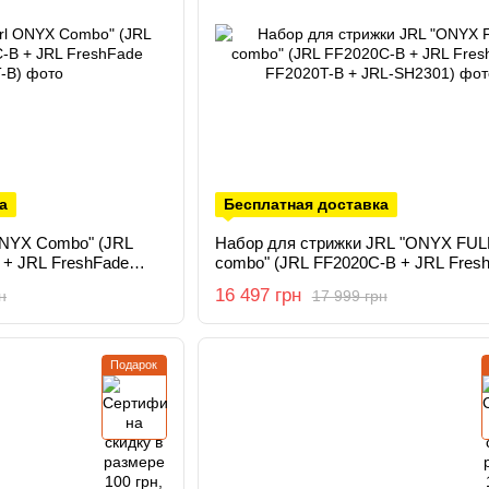
а
Бесплатная доставка
ONYX Combo" (JRL
Набор для стрижки JRL "ONYX FUL
 + JRL FreshFade
combo" (JRL FF2020C-B + JRL Fres
FF2020T-B + JRL-SH2301)
16 497 грн
н
17 999 грн
Подарок