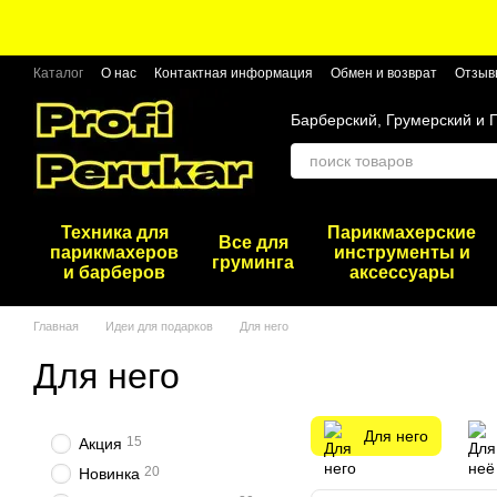
Перейти к основному контенту
Каталог
О нас
Контактная информация
Обмен и возврат
Отзыв
Барберский, Грумерский и 
Техника для
Парикмахерские
Все для
парикмахеров
инструменты и
груминга
и барберов
аксессуары
Главная
Идеи для подарков
Для него
Для него
Для него
15
Акция
20
Новинка