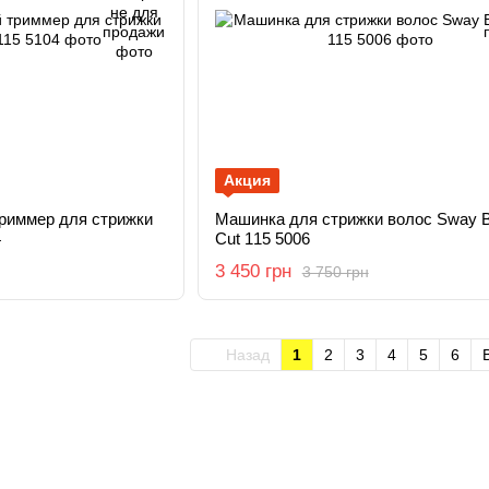
Акция
риммер для стрижки
Машинка для стрижки волос Sway 
4
Cut 115 5006
3 450 грн
3 750 грн
Назад
1
2
3
4
5
6