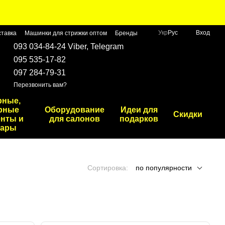
Укр
Рус
Вход
ставка
Машинки для стрижки оптом
Бренды
093 034-84-24 Viber, Telegram
095 535-17-82
097 284-79-31
Перезвонить вам?
рные,
рные
Оборудование
Идеи для
Скидки
нты и
для салонов
подарков
уары
Сортировка:
по популярности