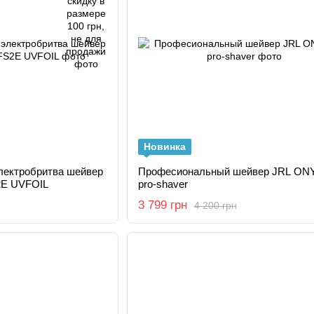
Новинка
лектробритва шейвер
Професиональный шейвер JRL ON
2E UVFOIL
pro-shaver
3 799 грн
4 200 грн