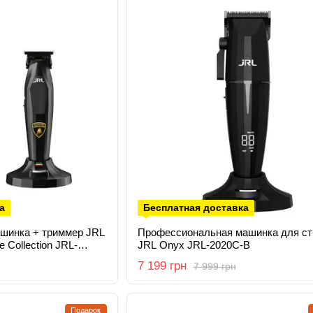
а
Бесплатная доставка
ашинка + триммер JRL
Профессиональная машинка для ст
e Collection JRL-
JRL Onyx JRL-2020C-B
7 199 грн
7 999 грн
Подарок