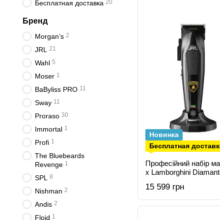
20
Бесплатная доставка
Бренд
2
Morgan’s
21
JRL
5
Wahl
1
Moser
11
BaByliss PRO
11
Sway
30
Proraso
1
Immortal
Новинка
1
Profi
Бесплатная доставк
The Bluebeards
Професійний набір м
1
Revenge
x Lamborghini Diamant
8
SPL
DI2025B
15 599 грн
2
Nishman
2
Andis
1
Floid