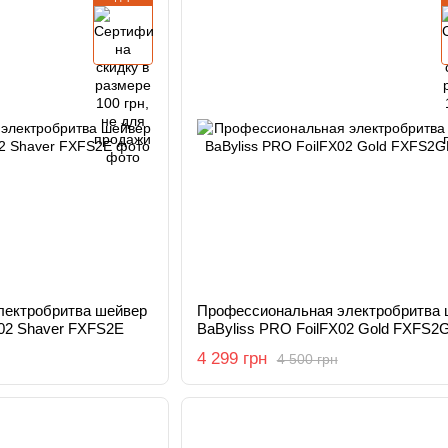
лектробритва шейвер
Профессиональная электробритва 
 02 Shaver FXFS2E
BaByliss PRO FoilFX02 Gold FXFS2
4 299 грн
4 500 грн