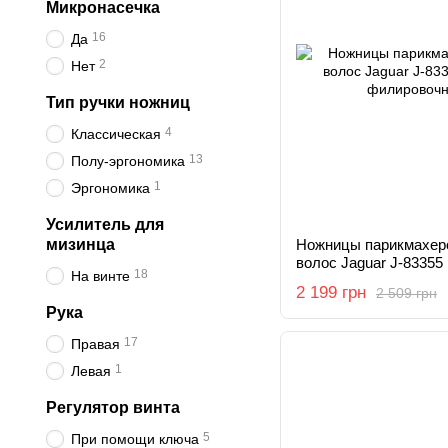
Микронасечка
16
Да
2
Нет
Тип ручки ножниц
4
Классическая
13
Полу-эргономика
1
Эргономика
Усилитель для
мизинца
Ножницы парикмахерс
волос Jaguar J-83355 
18
На винте
филировочные 5,5
2 199 грн
2 509 грн
Рука
17
Правая
1
Левая
Регулятор винта
5
При помощи ключа