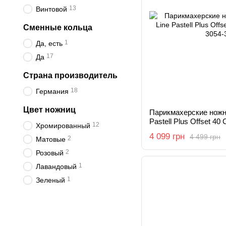
13
Винтовой
Сменные кольца
1
Да, есть
17
Да
Страна производитель
18
Германия
Цвет ножниц
Парикмахерские ножни
Pastell Plus Offset 40 
12
Хромированный
4 099 грн
4 499 грн
2
Матовые
2
Розовый
1
Лавандовый
1
Зеленый