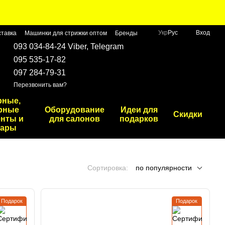
Укр
Рус
Вход
ставка
Машинки для стрижки оптом
Бренды
093 034-84-24 Viber, Telegram
095 535-17-82
097 284-79-31
Перезвонить вам?
рные,
рные
Оборудование
Идеи для
Скидки
нты и
для салонов
подарков
уары
Сортировка:
по популярности
Подарок
Подарок