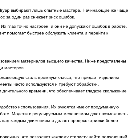
 Ягуар выбирают лишь опытные мастера. Начинающие же чаще
с за один раз снижает риск ошибок.
х глаз точно настроен, и они не допускают ошибок в работе.
ент помогает быстрее обслужить клиента и перейти к
ьзованием материалов высшего качества. Ниже представлены
и мастеров:
ержавеющую сталь премиум-класса, что придает изделиям
ументы часто используются и требуют обработки.
длительного времени, что обеспечивает гладкое скольжение
удобство использования. Их рукоятки имеют продуманную
работе. Модели с регулируемым механизмом дают возможность
ь над каждым движением и делает процесс стрижки более
ровочных, что позволяет каждому стилисту найти подходящий