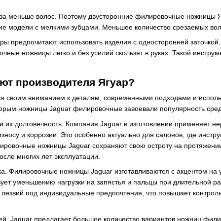
аза меньше волос. Поэтому двусторонние филировочные ножницы
е модели с мелкими зубцами. Меньшее количество срезаемых воло
 предпочитают использовать изделия с односторонней заточкой. И
ные ножницы легко и без усилий скользят в руках. Такой инструм
ют производителя Ягуар?
ся своим вниманием к деталям, современными подходами и испол
оторым ножницы Jaguar филировочные завоевали популярность сред
 их долговечность. Компания Jaguar в изготовлении применяет н
износу и коррозии. Это особенно актуально для салонов, где инстр
ровочные ножницы Jaguar сохраняют свою остроту на протяжении 
осле многих лет эксплуатации.
а. Филировочные ножницы Jaguar изготавливаются с акцентом на 
вует уменьшению нагрузки на запястья и пальцы при длительной 
 лезвий под индивидуальные предпочтения, что повышает контрол
й. Jaguar предлагает большое количество вариантов ножниц фили