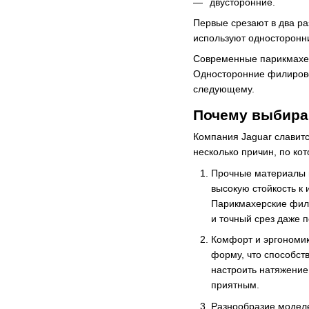
двусторонние.
Первые срезают в два р
используют односторонни
Современные парикмахеры
Односторонние филировоч
следующему.
Почему выбира
Компания Jaguar славит
несколько причин, по к
Прочные материалы и
высокую стойкость к 
Парикмахерские фили
и точный срез даже п
Комфорт и эргономик
форму, что способст
настроить натяжение
приятным.
Разнообразие моделе