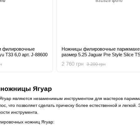
и филировочные
Ножницы филировочные парикмахе
u T33 6,0 арт. J-88600
размер 5.25 Jaguar Pre Style Slice TS
831525
2 760 грн
н
3 200 грн
ножницы Ягуар
гуар являются незаменимым инструментом для мастеров парикма
ос, что позволяет сделать прическу более естественной и легкой
ности инструмента.
лировочных ножниц Ягуар: