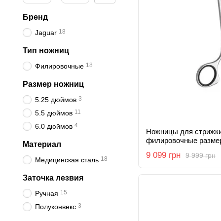
Бренд
18
Jaguar
Тип ножниц
18
Филировочные
Размер ножниц
3
5.25 дюймов
11
5.5 дюймов
4
6.0 дюймов
Ножницы для стрижки
филировочные размер 
Материал
Line CM36 J-96525
9 099 грн
9 999 грн
18
Медицинская сталь
Заточка лезвия
15
Ручная
3
Полуконвекс