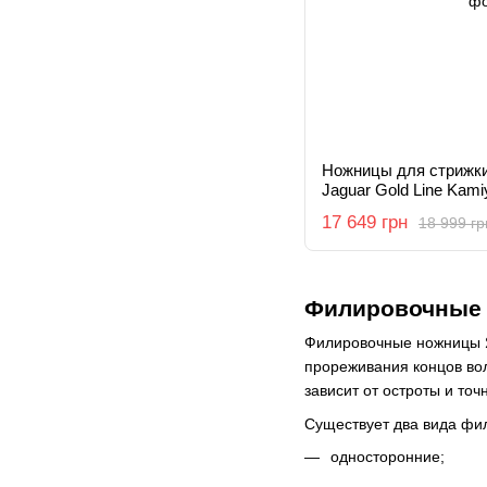
Ножницы для стрижк
Jaguar Gold Line Kamiy
17 649 грн
18 999 гр
Филировочные 
Филировочные ножницы Я
прореживания концов вол
зависит от остроты и точ
Существует два вида фи
односторонние;