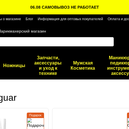
06.08 САМОВЫВОЗ НЕ РАБОТАЕТ
ы о магазине
Блог
Информация для оптовых покупателей
Оплата и до
Парикмахерский магазин
Запчасти,
Маникю
аксессуары
Мужская
педикю
Ножницы
и уход к
Косметика
инструме
технике
аксесс
guar
Подарок