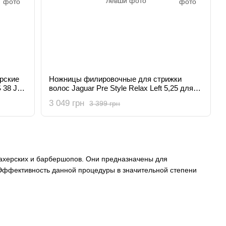
рские
Ножницы филировочные для стрижки
 38 J-
волос Jaguar Pre Style Relax Left 5,25 для
левши
3 049 грн
3 399 грн
херских и барбершопов. Они предназначены для
. Эффективность данной процедуры в значительной степени