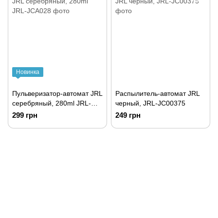
Новинка
Пульверизатор-автомат JRL
Распылитель-автомат JRL
серебряный, 280ml JRL-
черный, JRL-JC00375
JCA028
299 грн
249 грн
093 034-84-24 Viber, Telegram
095 535-17-82
097 284-79-31
Контактная информация