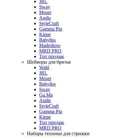
JRL
Sway
Moser
Andis
StyleCraft
Gamma Piu
Kiepe
Babyliss
Madeshow
MRD PRO
Топ продаж
Шейверы для бритья
Wahl
JRL
Moser
Babyliss
Sway
Ga.Ma
Andis
StyleCraft
Gamma Piu
Kiepe
Топ продаж
MRD PRO
Наборы техники для стрижки