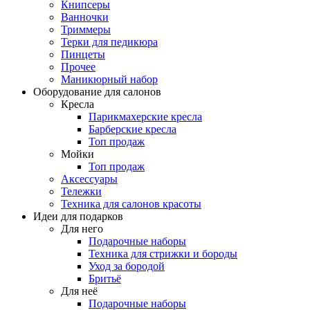
Книпсеры
Ванночки
Триммеры
Терки для педикюра
Пинцеты
Прочее
Маникюрный набор
Оборудование для салонов
Кресла
Парикмахерские кресла
Барберские кресла
Топ продаж
Мойки
Топ продаж
Аксессуары
Тележки
Техника для салонов красоты
Идеи для подарков
Для него
Подарочные наборы
Техника для стрижки и бороды
Уход за бородой
Бритьё
Для неё
Подарочные наборы