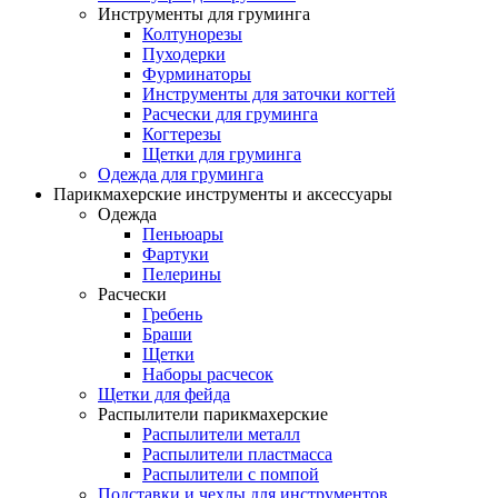
Инструменты для груминга
Колтунорезы
Пуходерки
Фурминаторы
Инструменты для заточки когтей
Расчески для груминга
Когтерезы
Щетки для груминга
Одежда для груминга
Парикмахерские инструменты и аксессуары
Одежда
Пеньюары
Фартуки
Пелерины
Расчески
Гребень
Браши
Щетки
Наборы расчесок
Щетки для фейда
Распылители парикмахерские
Распылители металл
Распылители пластмасса
Распылители с помпой
Подставки и чехлы для инструментов