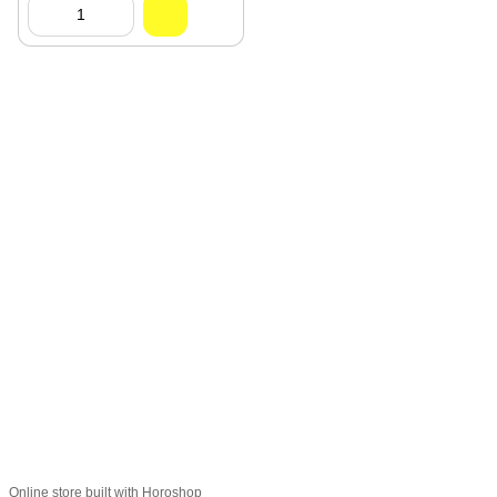
093 034-84-24 Viber, Telegram
095 535-17-82
097 284-79-31
Контактная информация
Полная версия сайта
Карта сайта
© 2015-2026
Profi-perukar - Барберский, Грумерский и Парикмахерский
магазин
Укр
Рус
Online store built with Horoshop