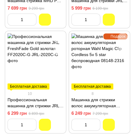
машинка стрижка MRD PRO
машинка для стрижки JRL
Smartbrain 2.0 Orange HC-
FreshFade FF2020C
7 699 грн
5 999 грн
9 299 грн
6 199 грн
90-4HO
серебристая
Подарок
Бесплатная доставка
Бесплатная доставка
10
8
Профессиональная
Машинка для стрижки
машинка для стрижки JRL
волос аккумуляторная
FreshFade Gold золотая
роторная Wahl Magic Clip
6 299 грн
6 249 грн
6 899 грн
7 299 грн
FF2020C-G JRL-2020C-G
Cordless 5v 5 star
беспроводная 08148-2316