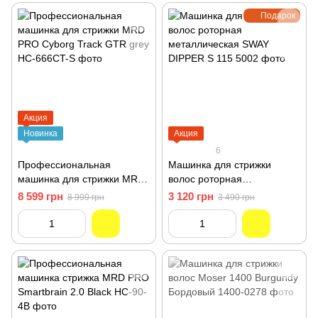
Подарок
Акция
Новинка
Акция
6
Профессиональная
Машинка для стрижки
машинка для стрижки MRD
волос роторная
PRO Cyborg Track GTR grey
металлическая SWAY
8 599 грн
3 120 грн
8 999 грн
3 490 грн
HC-666CT-S
DIPPER S 115 5002