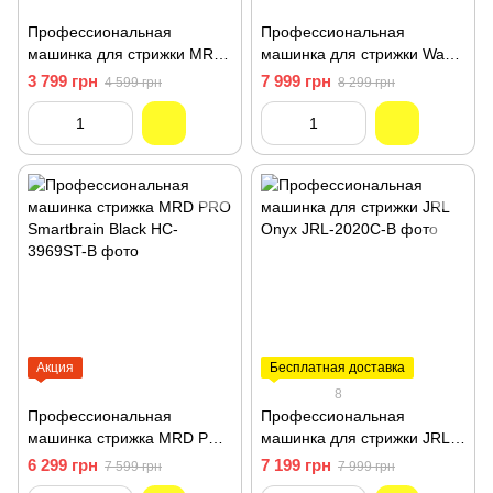
Профессиональная
Профессиональная
машинка для стрижки MRD
машинка для стрижки Wahl
PRO Uranus Black HC-
Vapor Cordless
3 799 грн
7 999 грн
4 599 грн
8 299 грн
3969V-B
Championship Edition
3030922
Акция
Бесплатная доставка
8
Профессиональная
Профессиональная
машинка стрижка MRD PRO
машинка для стрижки JRL
Smartbrain Black HC-
Onyx JRL-2020C-B
6 299 грн
7 199 грн
7 599 грн
7 999 грн
3969ST-B