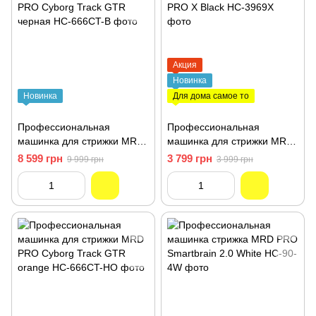
Акция
Новинка
Новинка
Для дома самое то
Профессиональная
Профессиональная
машинка для стрижки MRD
машинка для стрижки MRD
PRO Cyborg Track GTR
PRO X Black HC-3969X
8 599 грн
3 799 грн
9 999 грн
3 999 грн
черная HC-666CT-B