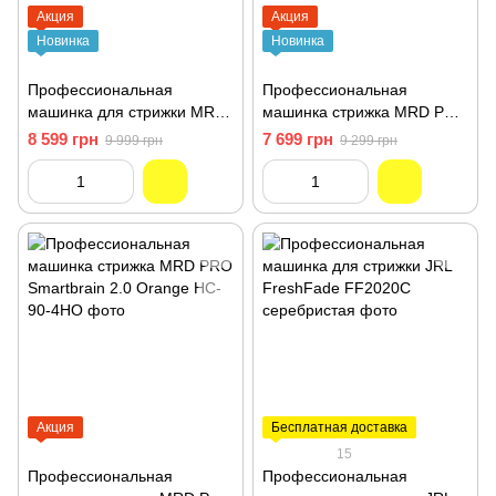
Акция
Акция
Новинка
Новинка
Профессиональная
Профессиональная
машинка для стрижки MRD
машинка стрижка MRD PRO
PRO Cyborg Track GTR
Smartbrain 2.0 White HC-90-
8 599 грн
7 699 грн
9 999 грн
9 299 грн
orange HC-666CT-HO
4W
Акция
Бесплатная доставка
15
Профессиональная
Профессиональная