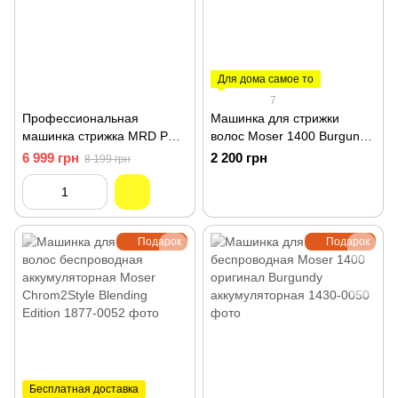
Для дома самое то
7
Профессиональная
Машинка для стрижки
машинка стрижка MRD PRO
волос Moser 1400 Burgundy
Smartbrain 2.0 Black HC-90-
Бордовый 1400-0278
6 999 грн
2 200 грн
8 199 грн
4B
Подарок
Подарок
Бесплатная доставка