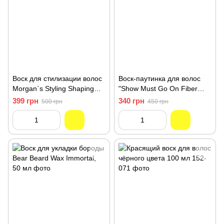
Воск для стилизации волос
Воск-паутинка для волос
Morgan`s Styling Shaping
"Show Must Go On Fiber
Wax 75 мл
Extended" (150ml)
399 грн
340 грн
500 грн
450 грн