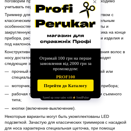
поговорим про основные критерии, которые необходимо
учитывать перед покупкой.
Триммер для носа ушей и бровей обладает сходством с
классическим триммером для стрижки. К отличительным
особенностям можно отнести компактные габариты и
закругленную насадку с наличием вытянутого носика на конце
прибора, расположение которого возможно по оси изделия и
под наклоном.
Конструктивные особенности триммера для удаления волос в
носу достаточно простые, в основу конструкции входят
следующие элементы:
прочный корпус с наличием отсека для батарей или
специального разъема для работы от сети;
моторчик, размещенный во внутренней части прибора;
рабочая головка с лезвием стационарного или съемного
типа;
кнопки (включение-выключение).
Некоторые варианты могут быть укомплектованы LED
подсветкой. Зачастую для классических триммеров с насадкой
для носа характерна специальная щеточка, при помощи