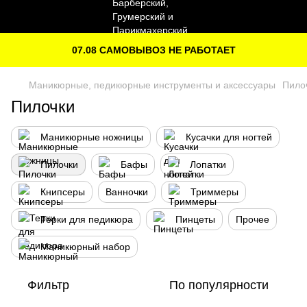
07.08 САМОВЫВОЗ НЕ РАБОТАЕТ
Маникюрные, педикюрные инструменты и аксессуары
Пило
Пилочки
Маникюрные ножницы
Кусачки для ногтей
Пилочки
Бафы
Лопатки
Книпсеры
Ванночки
Триммеры
Терки для педикюра
Пинцеты
Прочее
Маникюрный набор
Фильтр
По популярности