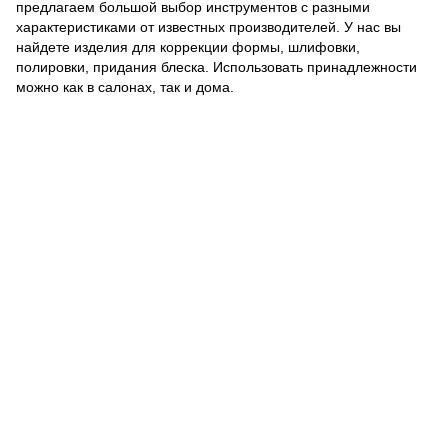
предлагаем большой выбор инструментов с разными
характеристиками от известных производителей. У нас вы
найдете изделия для коррекции формы, шлифовки,
полировки, придания блеска. Использовать принадлежности
можно как в салонах, так и дома.
093 034-84-24 Viber, Telegram
095 535-17-82
097 284-79-31
Контактная информация
Полная версия сайта
Карта сайта
© 2015-2026
Profi-perukar - Барберский, Грумерский и Парикмахерский
магазин
Укр
Рус