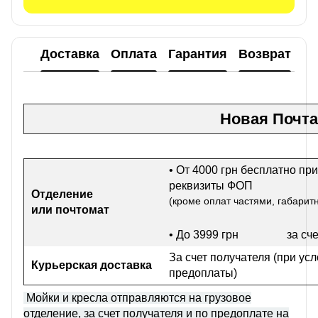
Доставка
Оплата
Гарантия
Возврат
Новая Почта
• От 4000 грн бесплатно при
реквизиты ФОП
Отделение
(кроме оплат частями, габарит
или почтомат
• До 3999 грн
за сч
За счет получателя (при ус
Курьерская доставка
предоплаты)
Мойки и кресла отправляются на грузовое
отделение, за счет получателя и по предоплате на