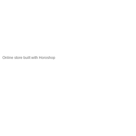
Карта сайта
© 2015-2026
Profi-perukar - Барберский, Грумерский и Парикмахерский
магазин
Укр
Рус
Online store built with Horoshop