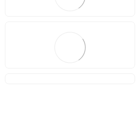
093 034-84-24 Viber, Telegram
095 535-17-82
097 284-79-31
Контактная информация
Полная версия сайта