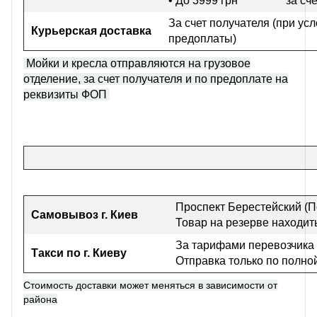
• До 3999 грн
за сч
За счет получателя (при ус
Курьерская доставка
предоплаты)
Мойки и кресла отправляются на грузовое
отделение, за счет получателя и по предоплате на
реквизиты ФОП
Проспект Берестейский (П
Самовывоз г
. Киев
Товар на резерве находить
За тарифами перевозчика
Такси по г. Киеву
Отправка только по полно
Стоимость доставки может меняться в зависимости от
района