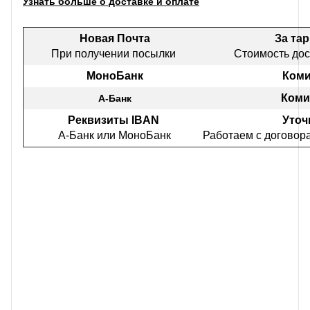
Узнать больше о доставке и оплате
Новая Почта
За та
При получении посылки
Стоимость дос
МоноБанк
Коми
Коми
А-Банк
Реквизиты IBAN
Уточ
А-Банк или МоноБанк
Работаем с договор