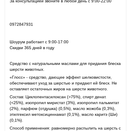
За консультацией звоните в любой день с 9:00-22:00
0972847931
Шоурум работает с 9:00-17:00
Скидки 365 дней в году
Средство с натуральными маслами для придания блеска
шерсти животных.
«Глосс» - средство, дающее эффект шелковистости,
обеспечивают уход за шерстью и придают ей блеск. Не
оставляет остаточных жиров на шерсти животного.
Состав: Циклопентасилоксан (>75%), спирт денат.
(<25%), изопропил миристат (3%), изопропил пальмитат
(2%), парфюм (отдушка) (0,5%), масло жожоба (0,3%),
этилгексил метоксициннамат (0,1%), масло каритэ (Ши)
(0,1%).
Способ применения: равномерно распылить на шерсть с