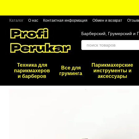
Перейти к основному контенту
Каталог
О нас
Контактная информация
Обмен и возврат
Отзыв
Барберский, Грумерский и 
Техника для
Парикмахерские
Все для
парикмахеров
инструменты и
груминга
и барберов
аксессуары