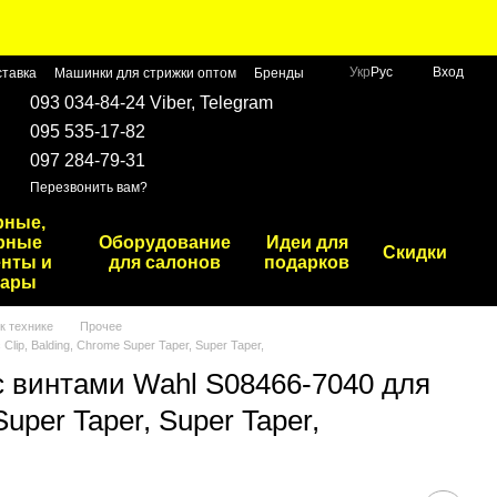
Укр
Рус
Вход
ставка
Машинки для стрижки оптом
Бренды
093 034-84-24 Viber, Telegram
095 535-17-82
097 284-79-31
Перезвонить вам?
рные,
рные
Оборудование
Идеи для
Скидки
нты и
для салонов
подарков
уары
к технике
Прочее
ip, Balding, Chrome Super Taper, Super Taper,
с винтами Wahl S08466-7040 для
Super Taper, Super Taper,