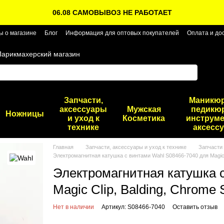
06.08 САМОВЫВОЗ НЕ РАБОТАЕТ
ы о магазине
Блог
Информация для оптовых покупателей
Оплата и до
Парикмахерский магазин
Запчасти,
Маникю
аксессуары
Мужская
педикю
Ножницы
и уход к
Косметика
инструме
технике
аксесс
Главная
Запчасти, аксессуары и уход к технике
Запчасти 
Электромагнитная катушка с винтами Wahl S08466-7040 для Magic Cl
Электромагнитная катушка 
Magic Clip, Balding, Chrome 
Нет в наличии
Артикул: S08466-7040
Оставить отзыв