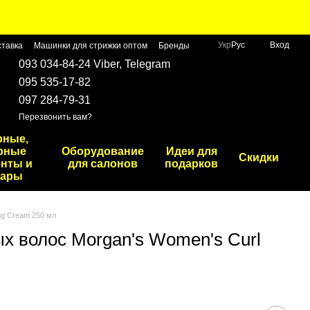
Укр
Рус
Вход
ставка
Машинки для стрижки оптом
Бренды
093 034-84-24 Viber, Telegram
095 535-17-82
097 284-79-31
Перезвонить вам?
рные,
рные
Оборудование
Идеи для
Скидки
нты и
для салонов
подарков
уары
ng Cream 250 мл
х волос Morgan's Women's Curl