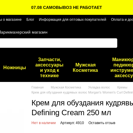
07.08 САМОВЫВОЗ НЕ РАБОТАЕТ
ы о магазине
Блог
Информация для оптовых покупателей
Оплата и до
Парикмахерский магазин
Запчасти,
Маникю
аксессуары
Мужская
педикю
Ножницы
и уход к
Косметика
инструме
технике
аксесс
Главная
Мужская Косметика
Укладка волос
Кремы
Крем для обуздания кудрявых волос Morgan's Women's Curl Defini
Крем для обуздания кудрявы
Defining Cream 250 мл
Нет в наличии
Артикул: 4910
Оставить отзыв