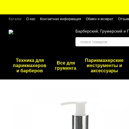
Перейти к основному контенту
Каталог
О нас
Контактная информация
Обмен и возврат
Отзыв
Барберский, Грумерский и 
Техника для
Парикмахерские
Все для
парикмахеров
инструменты и
груминга
и барберов
аксессуары