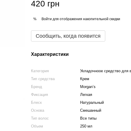
420 грн
Войти
для отображения накопительной скидки
%
Сообщить, когда появится
Характеристики
Категория
Укладочноое средство для 
Тип средства
Крем
Бренд
Morgan’s
Фиксация
Легкая
Блеск
Натуральный
Основа
Смешанный
Тип волос
Все типы
Объем
250 мл