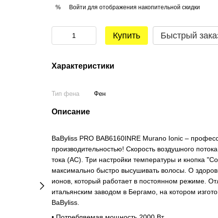
Войти
для отображения накопительной скидки
%
Купить
Быстрый зака
Характеристики
Тип фена
Фен
Описание
BaByliss PRO BAB6160INRE Murano Ionic – профес
производительностью! Скорость воздушного пото
тока (AC). Три настройки температуры и кнопка "Co
максимально быстро высушивать волосы. О здоров
ионов, который работает в постоянном режиме. О
итальянским заводом в Бергамо, на котором изго
BaByliss.
• Потребляемая мощность 2000 Вт