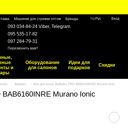
Укр
Рус
Вход
ставка
Машинки для стрижки оптом
Бренды
093 034-84-24 Viber, Telegram
095 535-17-82
097 284-79-31
Перезвонить вам?
рные,
рные
Оборудование
Идеи для
Скидки
нты и
для салонов
подарков
уары
волос
Babyliss
Фен для волос BaByliss PRO BAB6160INRE Murano Ionic
O BAB6160INRE Murano Ionic