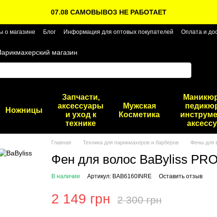
07.08 САМОВЫВОЗ НЕ РАБОТАЕТ
ы о магазине
Блог
Информация для оптовых покупателей
Оплата и до
Парикмахерский магазин
Запчасти,
Маникю
аксессуары
Мужская
педикю
Ножницы
и уход к
Косметика
инструме
технике
аксесс
Главная
Техника для парикмахеров и барберов
Фены для 
Фен для волос BaByliss PR
В наличии
Артикул: BAB6160INRE
Оставить отзыв
2 149 грн
2 300 грн