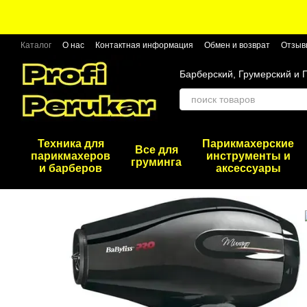
Перейти к основному контенту
Каталог
О нас
Контактная информация
Обмен и возврат
Отзыв
Барберский, Грумерский и 
Техника для
Парикмахерские
Все для
парикмахеров
инструменты и
груминга
и барберов
аксессуары