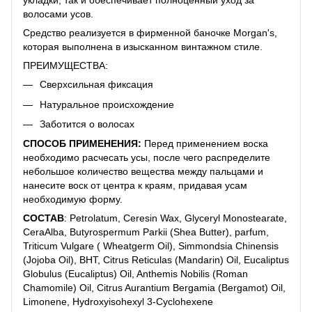
укладки, так и обеспечивает полноценный уход за
волосами усов.
Средство реализуется в фирменной баночке Morgan's,
которая выполнена в изысканном винтажном стиле.
ПРЕИМУЩЕСТВА:
Сверхсильная фиксация
Натуральное происхождение
Заботится о волосах
СПОСОБ ПРИМЕНЕНИЯ:
Перед применением воска
необходимо расчесать усы, после чего распределите
небольшое количество вещества между пальцами и
нанесите воск от центра к краям, придавая усам
необходимую форму.
СОСТАВ
: Petrolatum, Ceresin Wax, Glyceryl Monostearate,
CeraAlba, Butyrospermum Parkii (Shea Butter), parfum,
Triticum Vulgare ( Wheatgerm Oil), Simmondsia Chinensis
(Jojoba Oil), BHT, Citrus Reticulas (Mandarin) Oil, Eucaliptus
Globulus (Eucaliptus) Oil, Anthemis Nobilis (Roman
Chamomile) Oil, Citrus Aurantium Bergamia (Bergamot) Oil,
Limonene, Hydroxyisohexyl 3-Cyclohexene