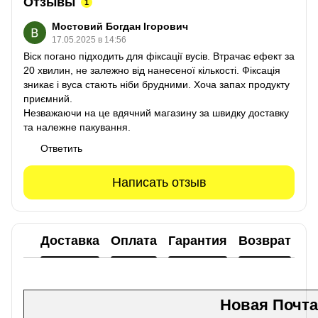
Отзывы
1
Мостовий Богдан Ігорович
17.05.2025 в 14:56
Віск погано підходить для фіксації вусів. Втрачає ефект за
20 хвилин, не залежно від нанесеної кількості. Фіксація
зникає і вуса стають ніби брудними. Хоча запах продукту
приємний.
Незважаючи на це вдячний магазину за швидку доставку
та належне пакування.
Ответить
Написать отзыв
Доставка
Оплата
Гарантия
Возврат
Новая Почта