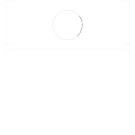
093 034-84-24 Viber, Telegram
095 535-17-82
097 284-79-31
Контактная информация
Полная версия сайта
Карта сайта
© 2015-2026