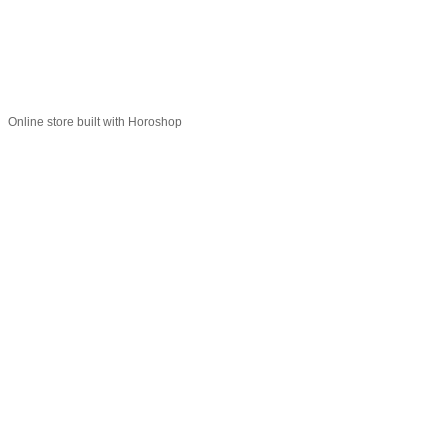
Profi-perukar - Барберский, Грумерский и Парикмахерский
магазин
Укр
Рус
Online store built with Horoshop