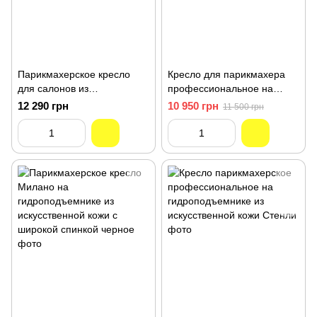
Парикмахерское кресло
Кресло для парикмахера
для салонов из
профессиональное на
искусственной кожи
гидравлическом
12 290 грн
10 950 грн
11 500 грн
гидравлическое черное
подъемнике из кожзама
Ричард
черное Эврика