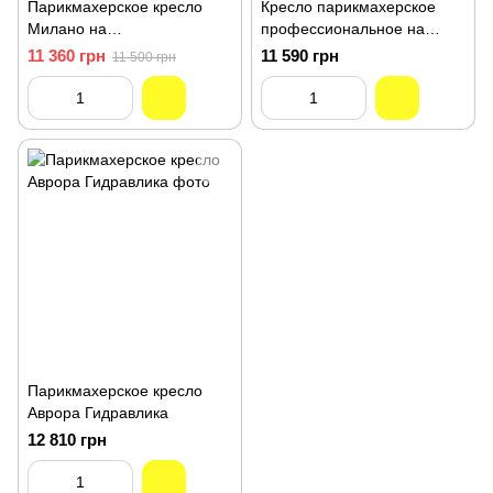
Парикмахерское кресло
Кресло парикмахерское
Милано на
профессиональное на
гидроподъемнике из
гидроподъемнике из
11 360 грн
11 590 грн
11 500 грн
искусственной кожи с
искусственной кожи Стенли
широкой спинкой черное
Парикмахерское кресло
Аврора Гидравлика
12 810 грн