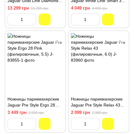
Jaguar Gold Line Diamond E
Jaguar White Line Smart 39
39 (филировочные, 5.5) J-
(филировочные, 5.5) J-
13 299 грн
4 049 грн
15 255 грн
4 499 грн
21555
43155
Ножницы парикмахерские
Ножницы парикмахерские
Jaguar Pre Style Ergo 28
Jaguar Pre Style Relax 43
Pink (филировочные, 5.5) J-
(филировочные, 6.0) J-
3 449 грн
2 099 грн
3 999 грн
2 389 грн
83855-1
83960