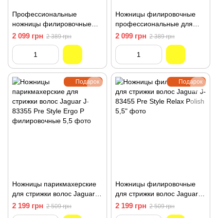
Профессиональные
Ножницы филировочные
ножницы филировочные
профессиональные для
для стрижки волос Jaguar J-
парикмахера Jaguar J-
2 099 грн
2 099 грн
2 389 грн
2 389 грн
83855 Pre Style 5,5
83955 Pre Style Relax 5,5"
Подарок
Подарок
Ножницы парикмахерские
Ножницы филировочные
для стрижки волос Jaguar J-
для стрижки волос Jaguar J-
83355 Pre Style Ergo P
83455 Pre Style Relax Polish
2 199 грн
2 199 грн
2 509 грн
2 509 грн
филировочные 5,5
5,5"