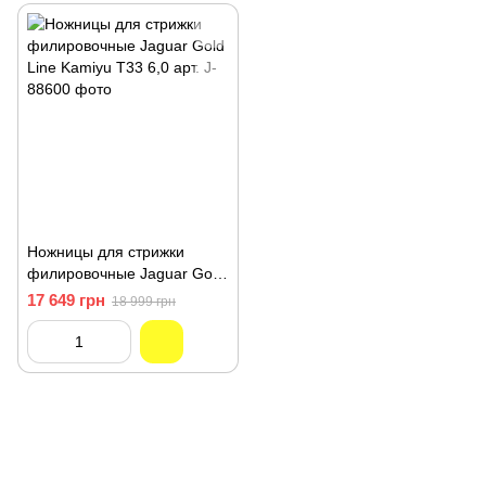
Ножницы для стрижки
филировочные Jaguar Gold
Line Kamiyu T33 6,0 арт. J-
17 649 грн
18 999 грн
88600
093 034-84-24 Viber, Telegram
095 535-17-82