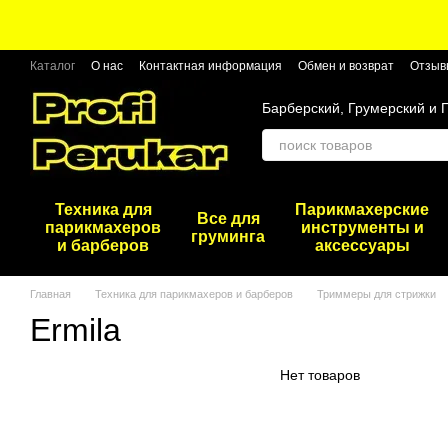
Перейти к основному контенту
Каталог
О нас
Контактная информация
Обмен и возврат
Отзыв
Барберский, Грумерский и 
Техника для
Парикмахерские
Все для
парикмахеров
инструменты и
груминга
и барберов
аксессуары
Главная
Техника для парикмахеров и барберов
Триммеры для стрижки
Ermila
Нет товаров