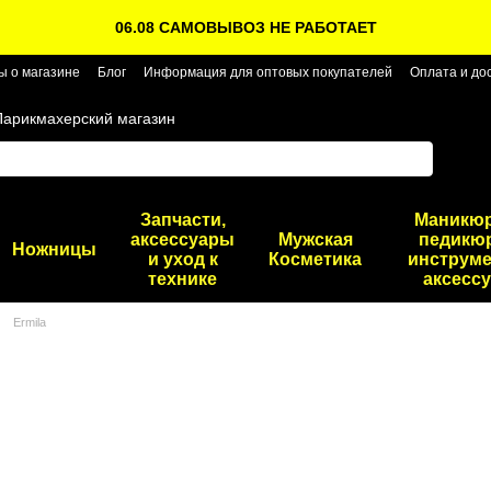
06.08 САМОВЫВОЗ НЕ РАБОТАЕТ
ы о магазине
Блог
Информация для оптовых покупателей
Оплата и до
Парикмахерский магазин
Запчасти,
Маникю
аксессуары
Мужская
педикю
Ножницы
и уход к
Косметика
инструме
технике
аксесс
Ermila