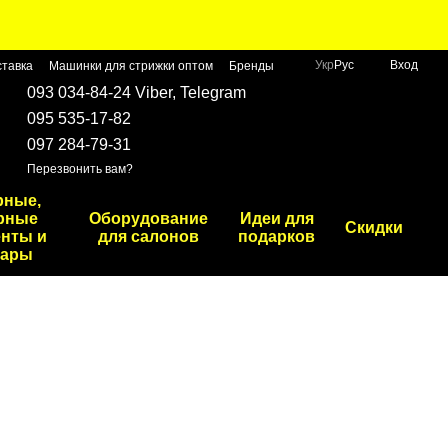
Укр
Рус
Вход
ставка
Машинки для стрижки оптом
Бренды
093 034-84-24 Viber, Telegram
095 535-17-82
097 284-79-31
Перезвонить вам?
рные,
рные
Оборудование
Идеи для
Скидки
нты и
для салонов
подарков
уары