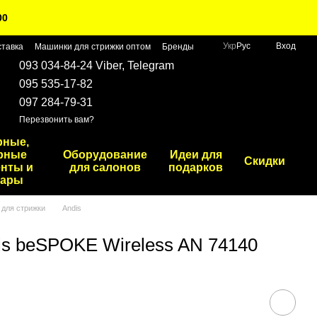
00
Укр
Рус
Вход
ставка
Машинки для стрижки оптом
Бренды
093 034-84-24 Viber, Telegram
095 535-17-82
097 284-79-31
Перезвонить вам?
рные,
рные
Оборудование
Идеи для
Скидки
нты и
для салонов
подарков
уары
для стрижки
Andis
is beSPOKE Wireless AN 74140