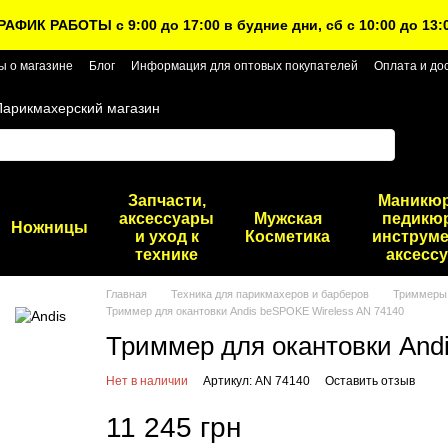
РАФИК РАБОТЫ с 9:00 до 17:00 в будние дни, сб с 10:00 до 13:
ы о магазине
Блог
Информация для оптовых покупателей
Оплата и до
Парикмахерский магазин
Запчасти,
Маникю
аксессуары
Мужская
педикю
Ножницы
и уход к
Косметика
инструме
технике
аксесс
Главная
Техника для парикмахеров и барберов
Триммеры 
Триммер для окантовки Andis beSPOKE Wireless AN 74140
Триммер для окантовки And
Нет в наличии
Артикул: AN 74140
Оставить отзыв
11 245 грн