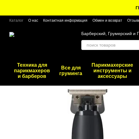
Перейти к основному контенту
Г
Каталог
О нас
Контактная информация
Обмен и возврат
Отзыв
Барберский, Грумерский и 
Техника для
Парикмахерские
Все для
парикмахеров
инструменты и
груминга
и барберов
аксессуары