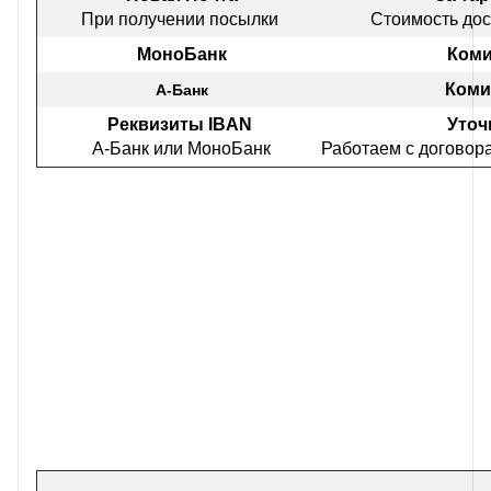
При получении посылки
Стоимость дос
МоноБанк
Коми
Коми
А-Банк
Реквизиты IBAN
Уточ
А-Банк или МоноБанк
Работаем с договор