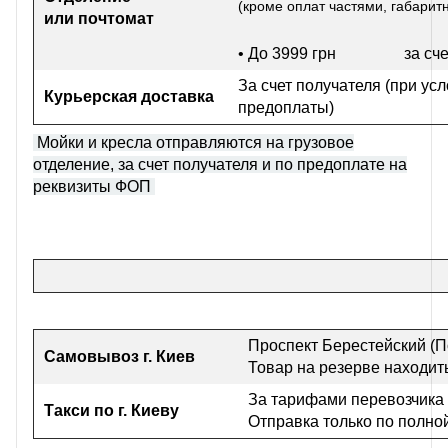
(кроме оплат частями, габарит
или почтомат
• До 3999 грн
за сч
За счет получателя (при ус
Курьерская доставка
предоплаты)
Мойки и кресла отправляются на грузовое
отделение, за счет получателя и по предоплате на
реквизиты ФОП
Проспект Берестейский (П
Самовывоз г
. Киев
Товар на резерве находить
За тарифами перевозчика
Такси по г. Киеву
Отправка только по полно