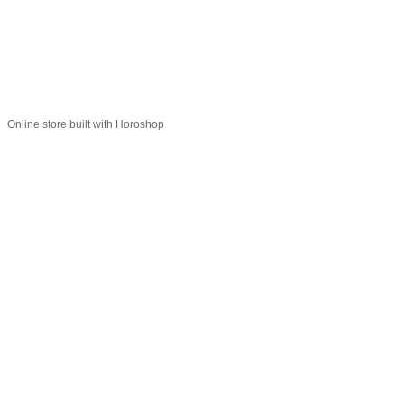
© 2015-2026
Profi-perukar - Барберский, Грумерский и Парикмахерский
магазин
Укр
Рус
Online store built with Horoshop