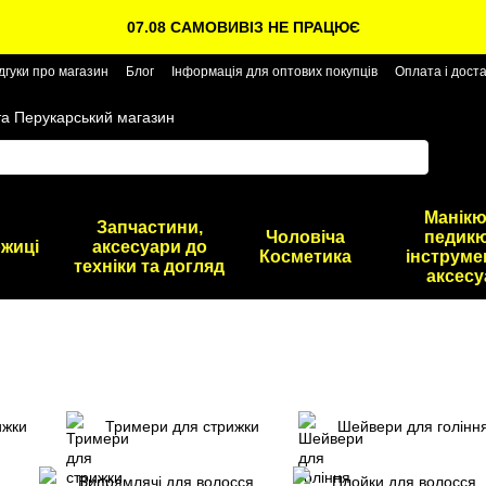
07.08 САМОВИВІЗ НЕ ПРАЦЮЄ
дгуки про магазин
Блог
Інформація для оптових покупців
Оплата і дост
та Перукарський магазин
Манікю
Запчастини,
Чоловіча
педикю
жиці
аксесуари до
Косметика
інструме
техніки та догляд
аксесу
ижки
Тримери для стрижки
Шейвери для голінн
Випрямлячі для волосся
Плойки для волосся