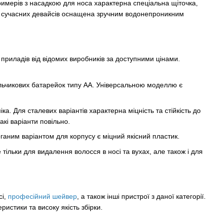
римерів з насадкою для носа характерна спеціальна щіточка,
а сучасних девайсів оснащена зручним водонепроникним
х приладів від відомих виробників за доступними цінами.
льчикових батарейок типу АА. Універсальною моделлю є
а. Для сталевих варіантів характерна міцність та стійкість до
кі варіанти повільно.
ганим варіантом для корпусу є міцний якісний пластик.
ільки для видалення волосся в носі та вухах, але також і для
сі,
професійний шейвер
, а також інші пристрої з даної категорії.
ристики та високу якість збірки.