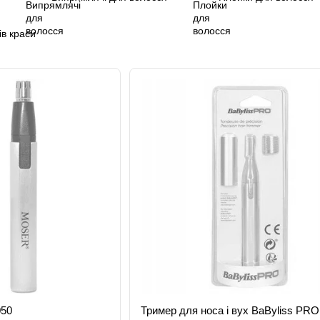
ів краси
050
Тример для носа і вух BaByliss PRO