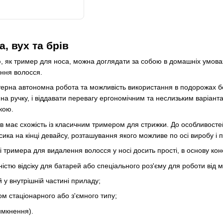
, вух та брів
, як тример для носа, можна доглядати за собою в домашніх умова
ення волосся.
терна автономна робота та можливість використання в подорожах б
 на ручку, і віддавати перевагу ергономічним та неслизьким варіанта
кою.
ів має схожість із класичним тримером для стрижки. До особливосте
сика на кінці девайсу, розташування якого можливе по осі виробу і 
і тримера для видалення волосся у носі досить прості, в основу конс
ністю відсіку для батарей або спеціального роз'єму для роботи від м
 у внутрішній частині приладу;
ом стаціонарного або з'ємного типу;
имкнення).