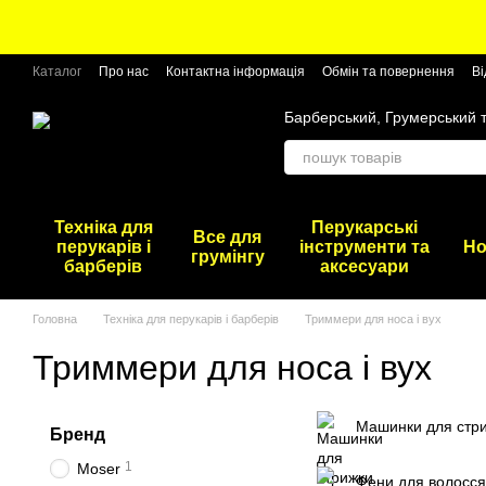
Перейти до основного контенту
Каталог
Про нас
Контактна інформація
Обмін та повернення
Ві
Барберський, Грумерський 
Техніка для
Перукарські
Все для
перукарів і
інструменти та
Но
грумінгу
барберів
аксесуари
Головна
Техніка для перукарів і барберів
Триммери для носа і вух
Триммери для носа і вух
Машинки для стр
Бренд
1
Moser
Фени для волосся