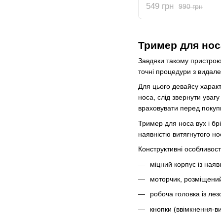
549 грн
990 грн
Тример для носа
Завдяки такому пристрою
точні процедури з видал
Для цього девайсу харак
носа, слід звернути увагу
враховувати перед покуп
Тример для носа вух і бр
наявністю витягнутого но
Конструктивні особливост
міцний корпус із наяв
моторчик, розміщений
робоча головка із лез
кнопки (ввімкнення-в