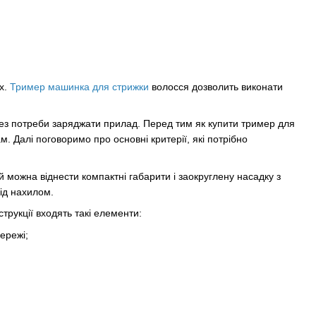
х.
Тример машинка для стрижки
волосся дозволить виконати
ез потреби заряджати прилад. Перед тим як купити тример для
м. Далі поговоримо про основні критерії, які потрібно
й можна віднести компактні габарити і заокруглену насадку з
під нахилом.
трукції входять такі елементи:
ережі;