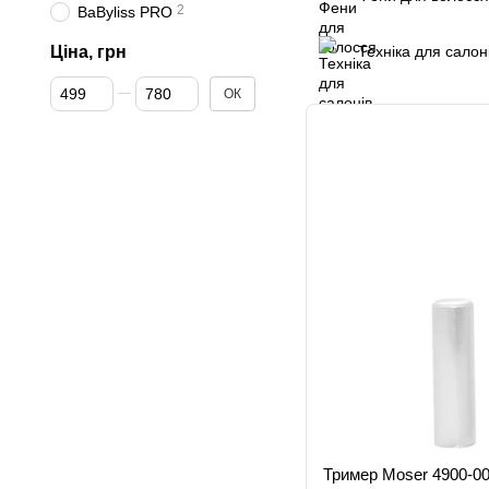
2
BaByliss PRO
Ціна, грн
Техніка для салон
Від Ціна, грн
До Ціна, грн
ОК
Тример Moser 4900-0