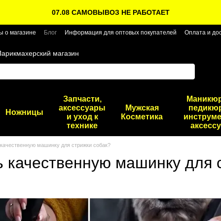
07.08 САМОВЫВОЗ НЕ РАБОТАЕТ
ы о магазине
Блог
Информация для оптовых покупателей
Оплата и до
Парикмахерский магазин
Запчасти,
Маникю
аксессуары
Мужская
педикю
Ножницы
и уход к
Косметика
инструме
технике
аксесс
 качественную машинку для стрижки собак?
ь качественную машинку для 