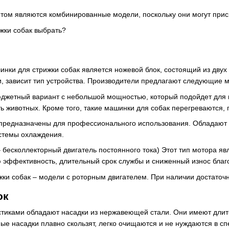
ом являются комбинированные модели, поскольку они могут прис
ки для стрижки собак является ножевой блок, состоящий из двух 
и, зависит тип устройства. Производители предлагают следующие 
джетный вариант с небольшой мощностью, который подойдет для к
ть животных. Кроме того, такие машинки для собак перегреваются, п
 предназначены для профессионального использования. Обладают 
стемы охлаждения.
 бесколлекторный двигатель постоянного тока) Этот тип мотора я
 эффективность, длительный срок службы и сниженный износ благ
ки собак – модели с роторным двигателем. При наличии достаточ
ок
тиками обладают насадки из нержавеющей стали. Они имеют длит
ные насадки плавно скользят, легко очищаются и не нуждаются в с