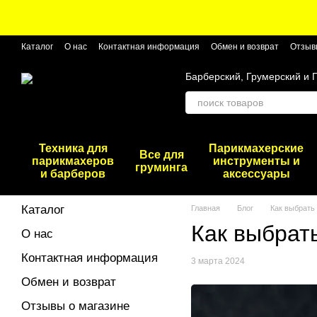
Перейти к основному контенту
Каталог
О нас
Контактная информация
Обмен и возврат
Отзыв
Барберский, Грумерский и 
Техника для
Парикмахерские
Все для
парикмахеров
инструменты и
груминга
и барберов
аксессуары
Каталог
Главная
Блог
Как выбрать
Как выбрат
О нас
Контактная информация
3 марта 2024
Обмен и возврат
Отзывы о магазине