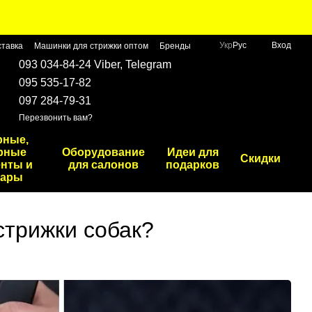
Укр
Рус
Вход
ставка
Машинки для стрижки оптом
Бренды
093 034-84-24 Viber, Telegram
095 535-17-82
097 284-79-31
Перезвонить вам?
рные,
рные
Оборудование
Идеи для
Скидки
нты и
для салонов
подарков
уары
стрижки собак?