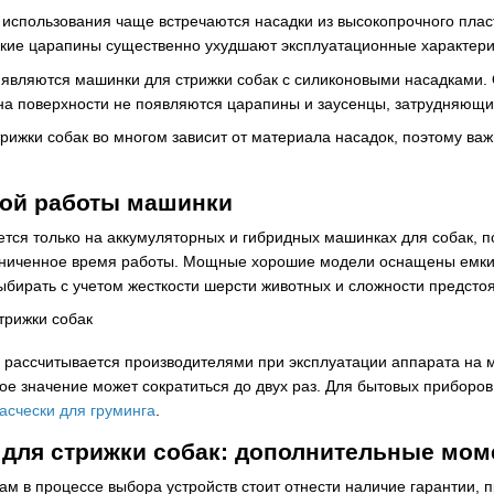
использования чаще встречаются насадки из высокопрочного пласт
окие царапины существенно ухудшают эксплуатационные характери
вляются машинки для стрижки собак с силиконовыми насадками. О
а поверхности не появляются царапины и заусенцы, затрудняющи
рижки собак во многом зависит от материала насадок, поэтому ва
ой работы машинки
тся только на аккумуляторных и гибридных машинках для собак, по
аниченное время работы. Мощные хорошие модели оснащены емким
бирать с учетом жесткости шерсти животных и сложности предсто
 рассчитывается производителями при эксплуатации аппарата на 
е значение может сократиться до двух раз. Для бытовых приборов
асчески для груминга
.
для стрижки собак: дополнительные мо
м в процессе выбора устройств стоит отнести наличие гарантии, 