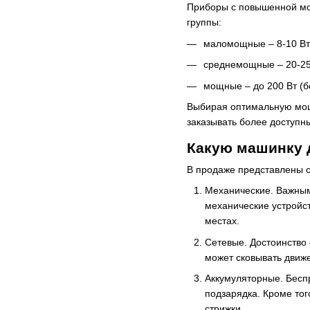
Приборы с повышенной мо
группы:
маломощные – 8-10 Вт 
среднемощные – 20-25 
мощные – до 200 Вт (б
Выбирая оптимальную мощ
заказывать более доступн
Какую машинку д
В продаже представлены
Механические. Важным
механические устройст
местах.
Сетевые. Достоинство
может сковывать движ
Аккумуляторные. Бесп
подзарядка. Кроме тог
стрижки.