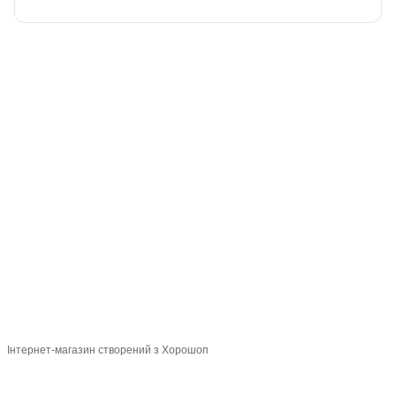
093 034-84-24 Viber, Telegram
095 535-17-82
097 284-79-31
Контактна інформація
Повна версія сайту
Мапа сайту
© 2015-2026
Profi-perukar - Барберський, Грумерський та Перукарський
магазин
Укр
Рус
Інтернет-магазин створений з Хорошоп