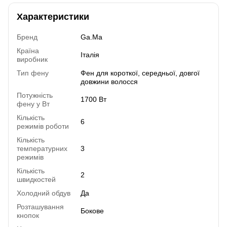
Характеристики
Бренд
Ga.Ma
Країна
Італія
виробник
Тип фену
Фен для короткої, середньої, довгої
довжини волосся
Потужність
1700 Вт
фену у Вт
Кількість
6
режимів роботи
Кількість
температурних
3
режимів
Кількість
2
швидкостей
Холодний обдув
Да
Розташування
Бокове
кнопок