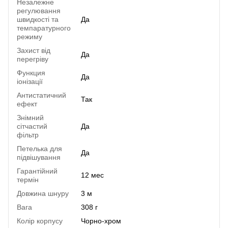
Незалежне
регулювання
швидкості та
Да
темпаратурного
режиму
Захист від
Да
перегріву
Функция
Да
іонізації
Антистатичний
Так
ефект
Знімний
сітчастий
Да
фільтр
Петелька для
Да
підвішування
Гарантійний
12 мес
термін
Довжина шнуру
3 м
Вага
308 г
Колір корпусу
Чорно-хром