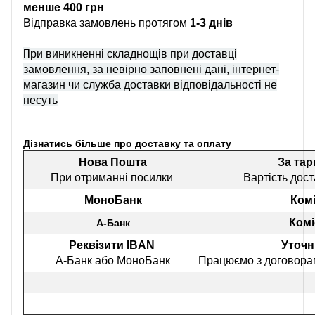
менше 400 грн
Відправка замовлень протягом
1-3 днів
П
ри виникненні складнощів при доставці
замовлення, за невірно заповнені дані, інтернет-
магазин чи служба доставки відповідальності не
несуть
Дізнатись більше про доставку та оплату
Нова Пошта
За та
При отриманні посилки
Вартість дост
МоноБанк
Комі
Комі
А-Банк
Реквізити IBAN
Уточн
А-Банк або МоноБанк
Працюємо з договорам