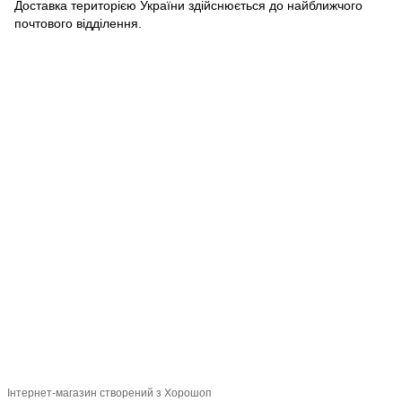
Доставка територією України здійснюється до найближчого
почтового відділення.
093 034-84-24 Viber, Telegram
095 535-17-82
097 284-79-31
Контактна інформація
Повна версія сайту
Мапа сайту
© 2015-2026
Profi-perukar - Барберський, Грумерський та Перукарський
магазин
Укр
Рус
Інтернет-магазин створений з Хорошоп