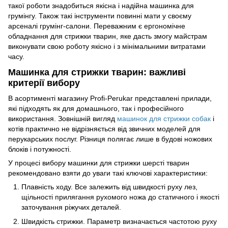
такої роботи знадобиться якісна і надійна машинка для
грумінгу. Також такі інструменти повинні мати у своєму
арсеналі грумінг-салони. Переважним є ергономічне
обладнання для стрижки тварин, яке дасть змогу майстрам
виконувати свою роботу якісно і з мінімальними витратами
часу.
Машинка для стрижки тварин: важливі
критерії вибору
В асортименті магазину Profi-Perukar представлені прилади,
які підходять як для домашнього, так і професійного
використання. Зовнішній вигляд
машинок для стрижки собак
і
котів практично не відрізняється від звичних моделей для
перукарських послуг. Різниця полягає лише в будові ножових
блоків і потужності.
У процесі вибору машинки для стрижки шерсті тварин
рекомендовано взяти до уваги такі ключові характеристики:
Плавність ходу. Все залежить від швидкості руху лез,
щільності прилягання рухомого ножа до статичного і якості
заточування ріжучих деталей.
Швидкість стрижки. Параметр визначається частотою руху