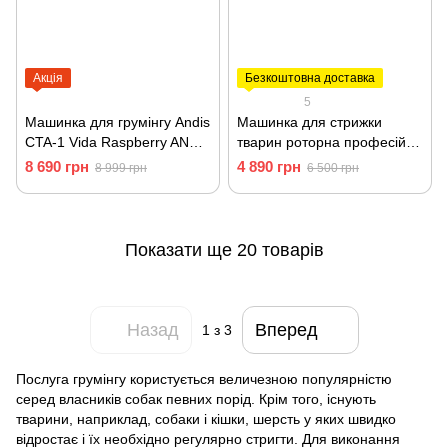
Акція
Безкоштовна доставка
5
Машинка для грумінгу Andis
Машинка для стрижки
CTA-1 Vida Raspberry AN
тварин роторна професійна
79130
якісна Moser Max45 з
8 690 грн
4 890 грн
8 999 грн
6 500 грн
насадками 1245-0070
Показати ще 20 товарів
Назад
Вперед
1
з 3
Послуга грумінгу користується величезною популярністю
серед власників собак певних порід. Крім того, існують
тварини, наприклад, собаки і кішки, шерсть у яких швидко
відростає і їх необхідно регулярно стригти. Для виконання