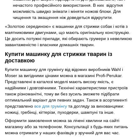
нечастого професійного використання. В них відсутня
можливість швидко знімати і міняти ножові блоки. Для
чищення та змащення ніж доведеться відкрутити.
«Золотою серединою» є машинки для стрижки собак і котів з
маятниковими двигунами, що мають оригінальну конструкцію.
Це досить потужні прилади, які обирають грумери з невеликою
завантаженістю і власники домашніх тварин.
Купити машинку для стрижки тварин із
доставкою
Купити машинку для грумінгу від відомих виробників Wahl і
Moser за вигідними цінами можна в магазині Profi-Perukar.
Представлені в каталозі моделі мають високу якість, є
надійними і довговічними. Технічні характеристики пристроїв
також різноманітні, тому ви без зусиль зможете підібрати
оптимальний варіант для певних задач. Також в асортименті
представлено
все для грумінгу
та догляду за вихованцями:
ножиці, гребінці, кігтерізи, пуходерки, шампуні та інше.
Оформити замовлення можна за лічені хвилини на сайті
магазину або за телефоном. Консультації з будь-яких питань
можна отримати у наших фахівців у зручний для вас час.