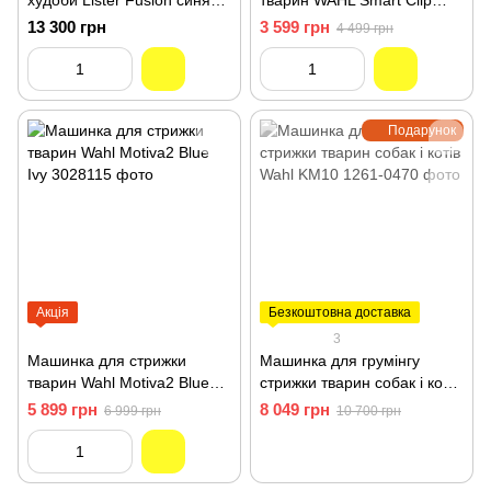
худоби Lister Fusion синя
тварин WAHL Smart Clip
258-40711
3028588
13 300 грн
3 599 грн
4 499 грн
Подарунок
Акція
Безкоштовна доставка
3
Машинка для стрижки
Машинка для грумінгу
тварин Wahl Motiva2 Blue
стрижки тварин собак і котів
Ivy 3028115
Wahl KM10 1261-0470
5 899 грн
8 049 грн
6 999 грн
10 700 грн