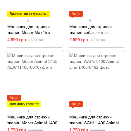
Безкоштовна доставка
Акція
3
5
Машинка для стрижки
Машинка для стрижки
тварин Moser Max45 з
тварин собак і котів з
насадками 45 Вт роторна
насадками Moser Rex 1230-
4 890 грн
2 999 грн
6 500 грн
3 200 грн
1245-0077
0079
Акція
Для дому саме те
Акція
3
2
Машинка для стрижки
Машинка для стрижки
тварин Moser Animal 1400
тварин WAHL 1400 Animal
NEW (1406-0076)
Line 1406-0482
1 750 грн
1 750 грн
2 000 грн
2 000 грн