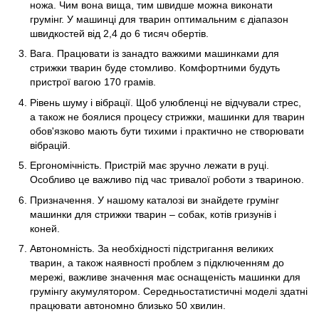
ножа. Чим вона вища, тим швидше можна виконати
грумінг. У машинці для тварин оптимальним є діапазон
швидкостей від 2,4 до 6 тисяч обертів.
Вага. Працювати із занадто важкими машинками для
стрижки тварин буде стомливо. Комфортними будуть
пристрої вагою 170 грамів.
Рівень шуму і вібрації. Щоб улюбленці не відчували стрес,
а також не боялися процесу стрижки, машинки для тварин
обов'язково мають бути тихими і практично не створювати
вібрацій.
Ергономічність. Пристрій має зручно лежати в руці.
Особливо це важливо під час тривалої роботи з твариною.
Призначення. У нашому каталозі ви знайдете грумінг
машинки для стрижки тварин – собак, котів гризунів і
коней.
Автономність. За необхідності підстригання великих
тварин, а також наявності проблем з підключенням до
мережі, важливе значення має оснащеність машинки для
грумінгу акумулятором. Середньостатистичні моделі здатні
працювати автономно близько 50 хвилин.