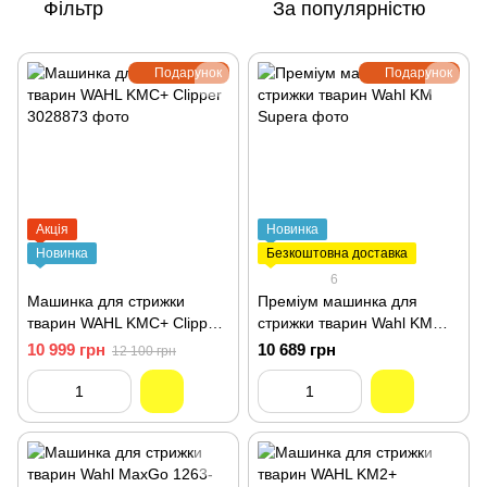
Фільтр
За популярністю
Подарунок
Подарунок
Акція
Новинка
Новинка
Безкоштовна доставка
6
Машинка для стрижки
Преміум машинка для
тварин WAHL KMC+ Clipper
стрижки тварин Wahl KM
3028873
Supera
10 999 грн
10 689 грн
12 100 грн