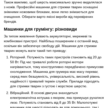
Також важливо, щоб шерсть максимально зручно видалялася
з ножів. Професійні машинки для стрижки тварин оснащені
знімними ножовими блоками, вони легко знімаються для
очищення. Обирати варто якісні вироби від перевірених
брендів.
Машинки для грумінгу: різновиди
За типом живлення бувають акумуляторні, мережеві та
комбіновані пристрої. Найбільш поширеним є останній вид,
оскільки він забезпечує свободу дій. Машинки для стрижки
тварин можуть мати такий тип приводу:
Роторний. Потужність таких пристроїв становить від 20 до
50 Вт. Під час тривалої роботи роторні мотори
нагріваються, тому конструктивно передбачено примусове
охолодження. Машинка для грумера має масу переваг,
серед яких безшумність, універсальність, високий рівень
надійності і тривалий термін служби. Прилади підходять
для стрижки тварин з густою і жорсткою шерстю.
Вібраційний. В основі двигуна знаходиться
електромагнітна котушка з якорем, яка примушує рухатися
лезо. Потужність становить від 8 до 35 Вт. Малопотужні
машинки для шерсті підходять як для домашнього, так і