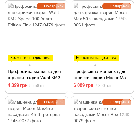
Подарунок
Подарунок
Безкоштовна доставка
Безкоштовна доставка
4
4
Професійна машинка для
Професійна машинка для
стрижки тварин Wahl KM2
стрижки тварин Moser Max
Speed 100 Years Edition
50 з насадками 1250-0061
4 399 грн
6 089 грн
5 550 грн
7 800 грн
Pink 1247-0479
Подарунок
Подарунок