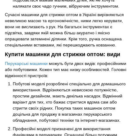
налякати своє чадо гучним, вібруючим інструментом.
Сучасні машинки для стрижки оптом в Україні вирізняються
невеликою масою та ергономічністю, ними легко керувати,
вони не вислизають з рук. На багатьох інструментах є
підсвітка, завдяки якій можна більш акуратно і якісно
опрацювати затемнені ділянки. Крім того, ручка оснащена
спеціальними вставками, які перешкоджають ковзанню.
Купити машинки для стрижки оптом: види
Перукарські машинки
можуть бути двох видів: професійними
або побутовими. Кожен тип має низку особливостей. Головні
відмінності пристроїв:
Побутові моделі розроблені спеціально для домашнього
використання. Відрізняються невисокою потужністю,
простим дизайном, мають декілька насадок. Відмінний
варіант для тих, хто бажає стригтися вдома сам або
стригти своїх рідних. Покупка таких машинок оптом
доцільна для продажу в магазинах перукарського
обладнання, побутової техніки та інтернет-магазинах.
Професійні моделі призначені для використання
фахівцями в перукарнях. Оснащені більш потужним