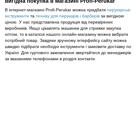
вигідна покупка в магазині Profi-Perukar
В інтернет-магазині Profi-Perukar можна придбати
перукарські
інструменти
та
техніку для перукарів і барберів
за вигідною
ціною. У нас представлена продукція від перевірених
виробників. Якщо цікавлять машинки для стрижки закупка
оптом, то в каталозі нашого онлайн-магазину можна вибрати
потрібний товар. Завдяки зручному інтерфейсу сайту можна
швидко підібрати необхідні інструменти і замовити доставку по
Україні. Для гуртового замовлення звертайтеся до менеджерів
за вказаними телефонами в розділі контакти.
093 034-84-24 Viber, Telegram
095 535-17-82
097 284-79-31
Контактна інформація
Повна версія сайту
Мапа сайту