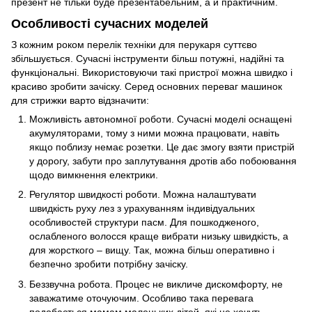
презент не тільки буде презентабельним, а й практичним.
Особливості сучасних моделей
З кожним роком перелік техніки для перукаря суттєво
збільшується. Сучасні інструменти більш потужні, надійні та
функціональні. Використовуючи такі пристрої можна швидко і
красиво зробити зачіску. Серед основних переваг машинок
для стрижки варто відзначити:
Можливість автономної роботи. Сучасні моделі оснащені
акумуляторами, тому з ними можна працювати, навіть
якщо поблизу немає розетки. Це дає змогу взяти пристрій
у дорогу, забути про заплутування дротів або побоювання
щодо вимкнення електрики.
Регулятор швидкості роботи. Можна налаштувати
швидкість руху лез з урахуванням індивідуальних
особливостей структури пасм. Для пошкодженого,
ослабленого волосся краще вибрати низьку швидкість, а
для жорсткого – вищу. Так, можна більш оперативно і
безпечно зробити потрібну зачіску.
Беззвучна робота. Процес не викличе дискомфорту, не
заважатиме оточуючим. Особливо така перевага
подобається мамам маленьких дітей, які не хочуть