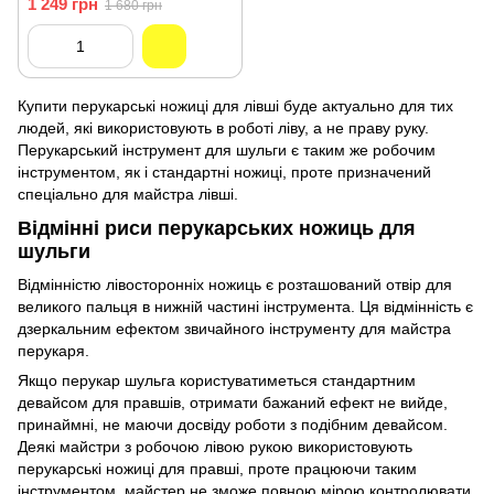
1 249 грн
1 680 грн
перукарні SPL 90068-30
Купити перукарські ножиці для лівші буде актуально для тих
людей, які використовують в роботі ліву, а не праву руку.
Перукарський інструмент для шульги є таким же робочим
інструментом, як і стандартні ножиці, проте призначений
спеціально для майстра лівші.
Відмінні риси перукарських ножиць для
шульги
Відмінністю лівосторонніх ножиць є розташований отвір для
великого пальця в нижній частині інструмента. Ця відмінність є
дзеркальним ефектом звичайного інструменту для майстра
перукаря.
Якщо перукар шульга користуватиметься стандартним
девайсом для правшів, отримати бажаний ефект не вийде,
принаймні, не маючи досвіду роботи з подібним девайсом.
Деякі майстри з робочою лівою рукою використовують
перукарські ножиці для правші, проте працюючи таким
інструментом, майстер не зможе повною мірою контролювати