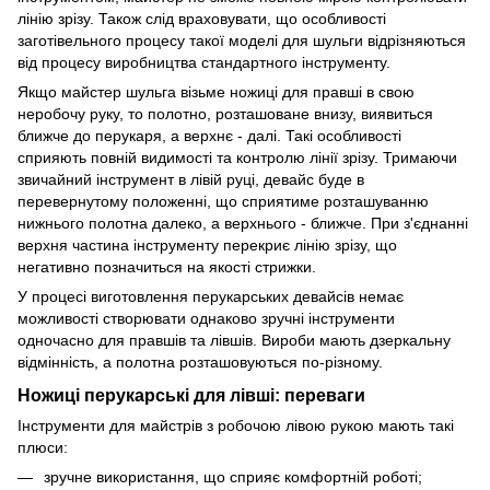
лінію зрізу. Також слід враховувати, що особливості
заготівельного процесу такої моделі для шульги відрізняються
від процесу виробництва стандартного інструменту.
Якщо майстер шульга візьме ножиці для правші в свою
неробочу руку, то полотно, розташоване внизу, виявиться
ближче до перукаря, а верхнє - далі. Такі особливості
сприяють повній видимості та контролю лінії зрізу. Тримаючи
звичайний інструмент в лівій руці, девайс буде в
перевернутому положенні, що сприятиме розташуванню
нижнього полотна далеко, а верхнього - ближче. При з'єднанні
верхня частина інструменту перекриє лінію зрізу, що
негативно позначиться на якості стрижки.
У процесі виготовлення перукарських девайсів немає
можливості створювати однаково зручні інструменти
одночасно для правшів та лівшів. Вироби мають дзеркальну
відмінність, а полотна розташовуються по-різному.
Ножиці перукарські для лівші: переваги
Інструменти для майстрів з робочою лівою рукою мають такі
плюси:
зручне використання, що сприяє комфортній роботі;