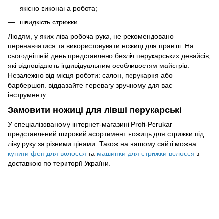
якісно виконана робота;
швидкість стрижки.
Людям, у яких ліва робоча рука, не рекомендовано
перенавчатися та використовувати ножиці для правші. На
сьогоднішній день представлено безліч перукарських девайсів,
які відповідають індивідуальним особливостям майстрів.
Незалежно від місця роботи: салон, перукарня або
барбершоп, віддавайте перевагу зручному для вас
інструменту.
Замовити ножиці для лівші перукарські
У спеціалізованому інтернет-магазині Profi-Perukar
представлений широкий асортимент ножиць для стрижки під
ліву руку за різними цінами. Також на нашому сайті можна
купити фен для волосся
та
машинки для стрижки волосся
з
доставкою по території України.
093 034-84-24 Viber, Telegram
095 535-17-82