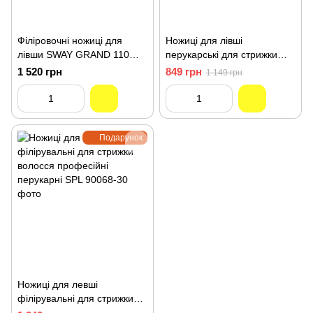
Філіровочні ножиці для
Ножиці для лівші
лівши SWAY GRAND 110
перукарські для стрижки
49155 РОЗМІР 5,5
волосся професійні 6.0
1 520 грн
849 грн
1 149 грн
розмір SPL 90067-60
Подарунок
Ножиці для левші
філірувальні для стрижки
волосся професійні