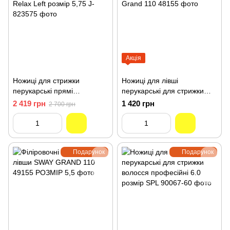
Акція
Ножиці для стрижки
Ножиці для лівші
перукарські прямі
перукарські для стрижки
професійні Jaguar Pre Style
волосся 5.5 розмір Sway
2 419 грн
1 420 грн
2 700 грн
Relax Left розмір 5,75 J-
Grand 110 48155
823575
Подарунок
Подарунок