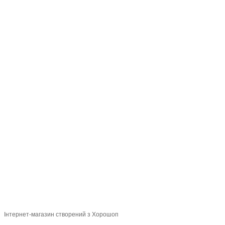
093 034-84-24 Viber, Telegram
095 535-17-82
097 284-79-31
Контактна інформація
Повна версія сайту
Мапа сайту
© 2015-2026
Profi-perukar - Барберський, Грумерський та Перукарський
магазин
Укр
Рус
Інтернет-магазин створений з Хорошоп