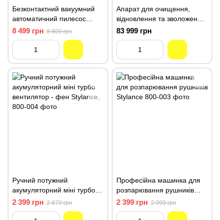
Безконтактний вакуумний
Апарат для очищення,
автоматичний пилесос
відновлення та зволоження
совок JRL FAST SWEEP
волосся JRL Nano machine
8 499 грн
83 999 грн
8 800 грн
JPF004
JRL-JPС001
Ручний потужний
Професійна машинка для
акумуляторний міні турбо
розпарювання рушників
вентилятор - фен Stylance,
Stylance 800-003
2 399 грн
2 399 грн
2 879 грн
2 999 грн
800-004