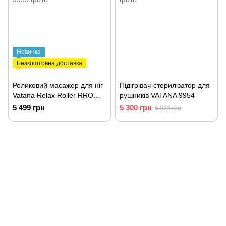
Новинка
Безкоштовна доставка
Роликовий масажер для ніг
Підігрівач-стерилізатор для
Vatana Relax Roller RRO
рушників VATANA 9954
9955
5 499 грн
5 300 грн
5 922 грн
093 034-84-24 Viber, Telegram
095 535-17-82
097 284-79-31
Контактна інформація
Повна версія сайту