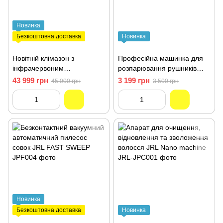
Новинка
Безкоштовна доставка
Новинка
Новітній клімазон з
Професійна машинка для
інфрачервоним
розпарювання рушників
освітленням JRL HALO
JRL-JPD003
43 999 грн
3 199 грн
45 000 грн
3 500 грн
Новинка
Безкоштовна доставка
Новинка