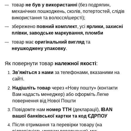
товар
не був у використанні
(без подряпин,
механічних пошкоджень, сколів, потертостей, слідів
використання та волосся/шерсті);
збережено
повний комплект
, усі
ярлики, захисні
плівки, заводське маркування, пломби
товар має
оригінальний вигляд
та
неушкоджену упаковку
.
Як повернути товар
належної якості
:
Зв’яжіться з нами
за телефонами, вказаними на
сайті.
Надішліть товар
через «Нову пошту» (контакти
Вам надасть менеджер) або оформіть Легке
повернення від Нової Пошти
Повідомте нам
номер ТТН
(декларації),
IBAN
вашої банківської картки та код ЄДРПОУ
Після отримання та перевірки товару (на