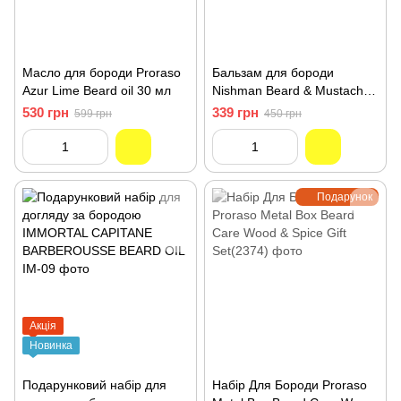
Масло для бороди Proraso
Бальзам для бороди
Azur Lime Beard oil 30 мл
Nishman Beard & Mustache
Styling Balm 100 мл
530 грн
339 грн
599 грн
450 грн
Подарунок
Акція
Новинка
Подарунковий набір для
Набір Для Бороди Proraso