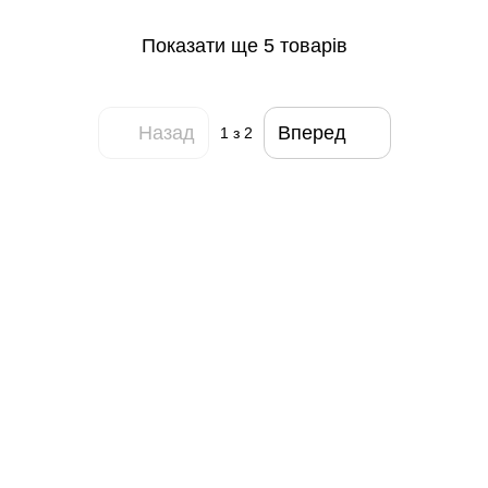
Показати ще 5 товарів
Назад
Вперед
1
з 2
093 034-84-24 Viber, Telegram
095 535-17-82
097 284-79-31
Контактна інформація
Повна версія сайту
Мапа сайту
© 2015-2026
Profi-perukar - Барберський, Грумерський та Перукарський