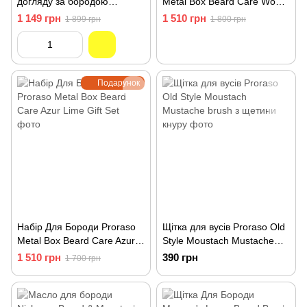
догляду за бородою
Metal Box Beard Care Wood
IMMORTAL CAPITANE
& Spice Gift Set(2374)
1 149 грн
1 510 грн
1 899 грн
1 800 грн
BARBEROUSSE BEARD OIL
IM-09
Подарунок
Набір Для Бороди Proraso
Щітка для вусів Proraso Old
Metal Box Beard Care Azur
Style Moustach Mustache
Lime Gift Set
brush з щетини кнуру
1 510 грн
390 грн
1 700 грн