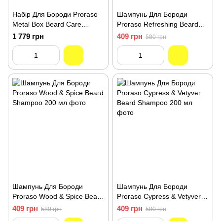
Набір Для Бороди Proraso
Шампунь Для Бороди
Metal Box Beard Care
Proraso Refreshing Beard
Cypress & Vetyver Gift
Shampoo 200 мл
1 779 грн
409 грн
580 грн
Set(2375)
Шампунь Для Бороди
Шампунь Для Бороди
Proraso Wood & Spice Beard
Proraso Cypress & Vetyver
Shampoo 200 мл
Beard Shampoo 200 мл
409 грн
409 грн
580 грн
580 грн