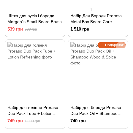
1
Щітка для вусів і бороди
Набір Для Бороди Proraso
Morgan`s Small Beard Brush
Metal Box Beard Care
Refreshing Gift Set
539 грн
1 510 грн
600 грн
Подарунок
Набір для гоління Proraso
Набір для бороди Proraso
Duo Pack Tube + Lotion
Duo Pack Oil + Shampoo
Refreshing
Wood & Spice
749 грн
740 грн
1 000 грн