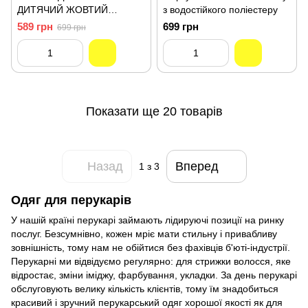
ДИТЯЧИЙ ЖОВТИЙ
з водостійкого поліестеру
ПОЛОСАТИЙ IMMORTAL
589 грн
699 грн
699 грн
Показати ще 20 товарів
Назад
Вперед
1
з 3
Одяг для перукарів
У нашій країні перукарі займають лідируючі позиції на ринку
послуг. Безсумнівно, кожен мріє мати стильну і привабливу
зовнішність, тому нам не обійтися без фахівців б'юті-індустрії.
Перукарні ми відвідуємо регулярно: для стрижки волосся, яке
відростає, зміни іміджу, фарбування, укладки. За день перукарі
обслуговують велику кількість клієнтів, тому їм знадобиться
красивий і зручний перукарський одяг хорошої якості як для