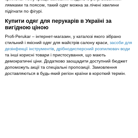
лямками та поясом, такий одяг можна за лічені хвилини
підігнати по фігурі.
Купити одяг для перукарів в Україні за
вигідною ціною
Profi-Perukar – інтернет-магазин, у каталозі якого зібрано
стильний і якісний одяг для майстрів салону краси,
засоби для
дезінфекції інструментів
,
дрібнодисперсний розпилювач води
та інші корисні товари і пристосування, що мають
демократичні ціни. Додатково заощадити доступний бюджет
допоможуть акції та спеціальні пропозиції. Замовлення
доставляються в будь-який регіон країни в короткий термін.
093 034-84-24 Viber, Telegram
095 535-17-82
097 284-79-31
Контактна інформація