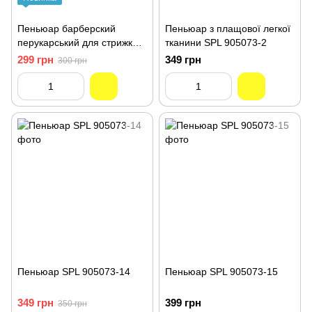
Пеньюар барберский
Пеньюар з плащової легкої
перукарський для стрижки
тканини SPL 905073-2
волосся професійний SPL
299 грн
349 грн
300 грн
Strip
Пеньюар SPL 905073-14
Пеньюар SPL 905073-15
349 грн
399 грн
350 грн