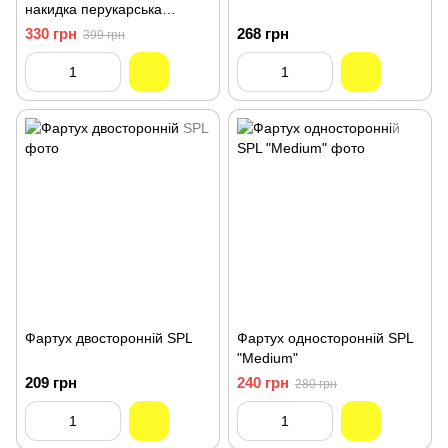
накидка перукарська
непроникна для стрижки
330 грн
268 грн
399 грн
волосся SPL
Фартух двосторонній SPL
Фартух односторонній SPL
"Mеdium"
209 грн
240 грн
280 грн