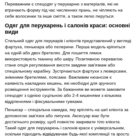
Переважним є спецодяг у перукарню з матеріалів, які не
втрачають форму під час численних прань, не чіпляють на
себе волосинки та інше сміття, а також легко перуться.
Одяг для перукарень і салонів краси: основні
види
Стильний одяг для перукарів і клієнтів представлений у вигляді
фартуха, пеньюара або пелерини. Перша модель кріпиться
на одній або двох бретелях. Для пошиття лямок
використовують тканину або шкіру. Позитивною перевагою
стане опція регулювання висоти завдяки зав'язкам або
спеціальному карабіну. Зустрічаються фартухи з люверсами,
знімними бретелями, поясами. Важливим нюансом є
наявність накладних кишень, які необхідні для зручного
розміщення інструментів. За бажанням ви можете замовити
спецодяг з однією суцільною або 2-4 кишенями з кількома
відділеннями і фіксувальними гумками.
Пеньюар – спеціальна накидка, яку кріплять на шиї клієнта за
допомогою зав'язок або липучок. Аксесуар має бути
достатнього розміру, щоб повністю закривати тіло клієнта.
Такий одяг для перукарень і салонів краси є універсальним,
оскільки підходить відвідувачам будь-якої комплекції та зросту.