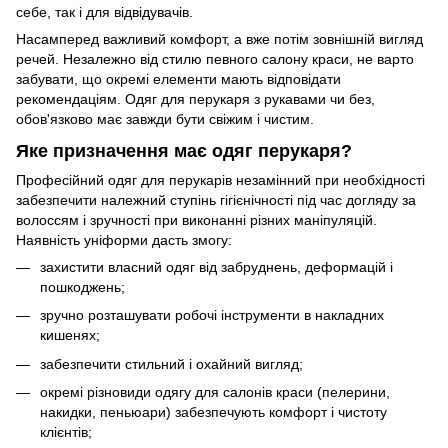
себе, так і для відвідувачів.
Насамперед важливий комфорт, а вже потім зовнішній вигляд
речей. Незалежно від стилю певного салону краси, не варто
забувати, що окремі елементи мають відповідати
рекомендаціям. Одяг для перукаря з рукавами чи без,
обов'язково має завжди бути свіжим і чистим.
Яке призначення має одяг перукаря?
Професійний одяг для перукарів незамінний при необхідності
забезпечити належний ступінь гігієнічності під час догляду за
волоссям і зручності при виконанні різних маніпуляцій.
Наявність уніформи дасть змогу:
захистити власний одяг від забруднень, деформацій і
пошкоджень;
зручно розташувати робочі інструменти в накладних
кишенях;
забезпечити стильний і охайний вигляд;
окремі різновиди одягу для салонів краси (пелерини,
накидки, пеньюари) забезпечують комфорт і чистоту
клієнтів;