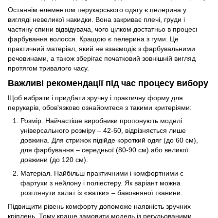
Останнім елементом перукарського одягу є пелерина у
вигляді невеликої накидки. Вона закриває плечі, груди і
частину спини відвідувача, чого цілком достатньо в процесі
фарбування волосся. Кращою є пелерина з гуми. Це
практичний матеріал, який не взаємодіє з фарбувальними
речовинами, а також зберігає початковий зовнішній вигляд
протягом тривалого часу.
Важливі рекомендації під час процесу вибору
Щоб вибрати і придбати зручну і практичну форму для
перукарів, обов'язково ознайомтеся з такими критеріями:
Розмір. Найчастіше виробники пропонують моделі
універсального розміру – 42-60, відрізняється лише
довжина. Для стрижок підійде короткий одяг (до 60 см),
для фарбування – середньої (80-90 см) або великої
довжини (до 120 см).
Матеріал. Найбільш практичними і комфортними є
фартухи з нейлону і поліестеру. Як варіант можна
розглянути халат із «жатки» – бавовняної тканини.
Підвищити рівень комфорту допоможе наявність зручних
кріплень. Тому краще замовити модель із регульованими