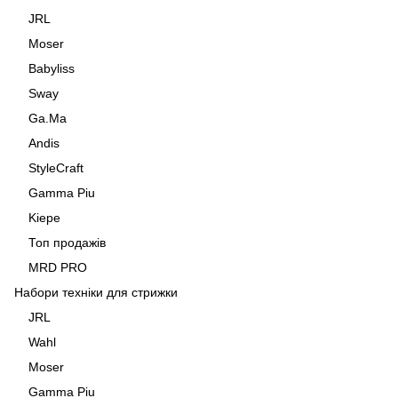
JRL
Moser
Babyliss
Sway
Ga.Ma
Andis
StyleCraft
Gamma Piu
Kiepe
Топ продажів
MRD PRO
Набори техніки для стрижки
JRL
Wahl
Moser
Gamma Piu