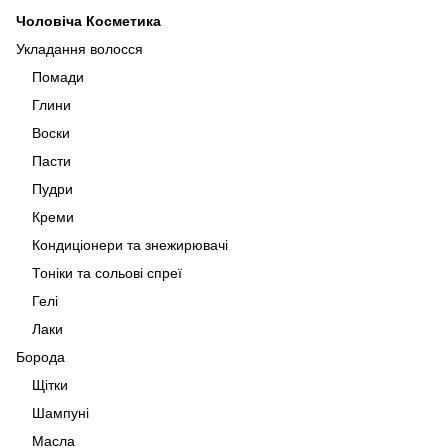
Чоловіча Косметика
Укладання волосся
Помади
Глини
Воски
Пасти
Пудри
Креми
Кондиціонери та знежирювачі
Тоніки та сольові спреї
Гелі
Лаки
Борода
Щітки
Шампуні
Масла