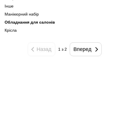
Інше
Манікюрний набір
Обладнання для салонів
Крісла
Назад
Вперед
1 з 2
093 034-84-24 Viber, Telegram
095 535-17-82
097 284-79-31
Контактна інформація
Повна версія сайту
Мапа сайту
© 2015-2026