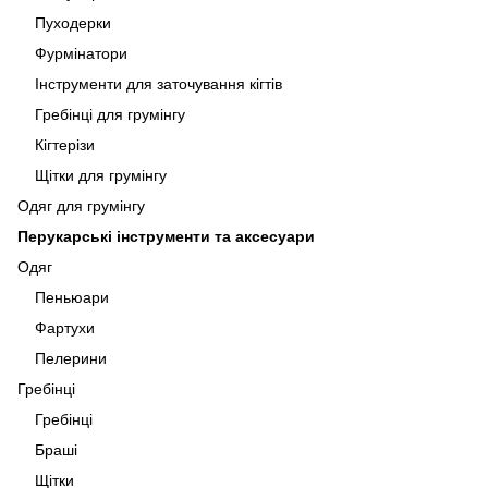
Пуходерки
Фурмінатори
Інструменти для заточування кігтів
Гребінці для грумінгу
Кігтерізи
Щітки для грумінгу
Одяг для грумінгу
Перукарські інструменти та аксесуари
Одяг
Пеньюари
Фартухи
Пелерини
Гребінці
Гребінці
Браші
Щітки