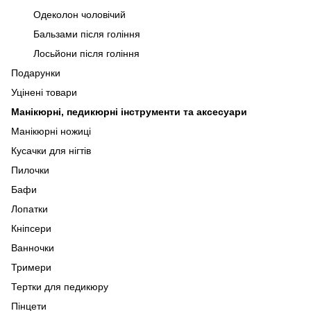
Одеколон чоловічий
Бальзами після гоління
Лосьйони після гоління
Подарунки
Уцінені товари
Манікюрні, педикюрні інструменти та аксесуари
Манікюрні ножиці
Кусачки для нігтів
Пилочки
Бафи
Лопатки
Кніпсери
Ванночки
Тримери
Тертки для педикюру
Пінцети