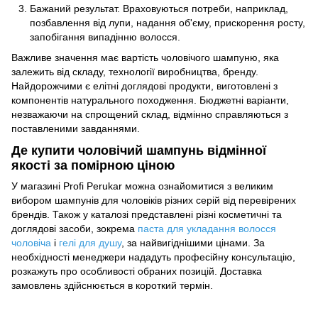
Бажаний результат. Враховуються потреби, наприклад,
позбавлення від лупи, надання об'єму, прискорення росту,
запобігання випадінню волосся.
Важливе значення має вартість чоловічого шампуню, яка
залежить від складу, технології виробництва, бренду.
Найдорожчими є елітні доглядові продукти, виготовлені з
компонентів натурального походження. Бюджетні варіанти,
незважаючи на спрощений склад, відмінно справляються з
поставленими завданнями.
Де купити чоловічий шампунь відмінної
якості за помірною ціною
У магазині Profi Perukar можна ознайомитися з великим
вибором шампунів для чоловіків різних серій від перевірених
брендів. Також у каталозі представлені різні косметичні та
доглядові засоби, зокрема
паста для укладання волосся
чоловіча
і
гелі для душу
, за найвигіднішими цінами. За
необхідності менеджери нададуть професійну консультацію,
розкажуть про особливості обраних позицій. Доставка
замовлень здійснюється в короткий термін.