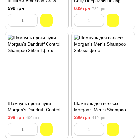
пілінгом American Crew
Daily Deep Moisturizing
Acumen Для Ослабленого
Shampoo 450 Мл
598 грн
689 грн
785 грн
Та Рідкого Волосся 290 мл
Шампунь проти лупи
Шампунь для волосся
Morgan’s Dandruff Control
Morgan’s Men’s Shampoo
Shampoo 250 ml
250 мл
399 грн
399 грн
490 грн
410 грн