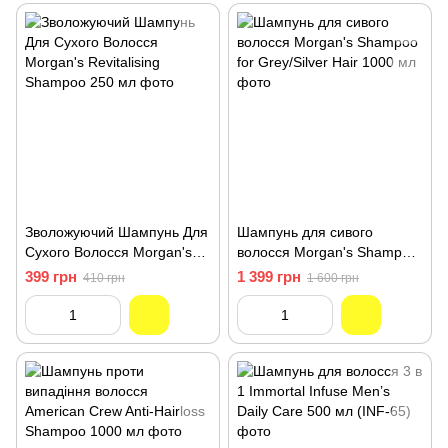
Зволожуючий Шампунь Для
Шампунь для сивого
Сухого Волосся Morgan's
волосся Morgan's Shampoo
Revitalising Shampoo 250
for Grey/Silver Hair 1000 мл
399 грн
1 399 грн
410 грн
1 600 грн
мл