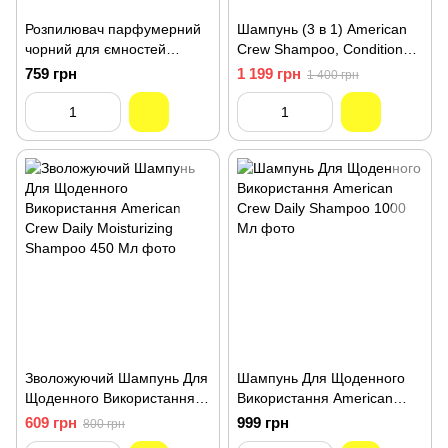
Розпилювач парфумерний
Шампунь (3 в 1) American
чорний для ємностей
Crew Shampoo, Conditioner
Immortal 430ML NYC-1000
and Body Wash Tea Tree
759 грн
1 199 грн
1 400 грн
1000 мл
Зволожуючий Шампунь Для
Шампунь Для Щоденного
Щоденного Використання
Використання American
American Crew Daily
Crew Daily Shampoo 1000
609 грн
999 грн
800 грн
Moisturizing Shampoo 450
Мл