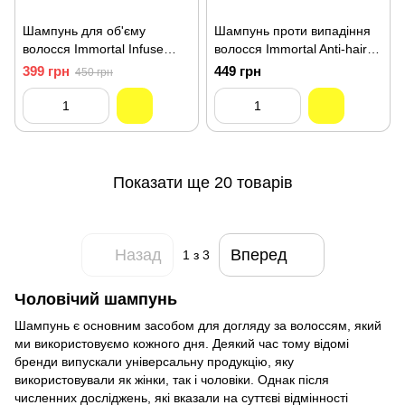
Шампунь для об'єму
Шампунь проти випадіння
волосся Immortal Infuse
волосся Immortal Anti-hair
Volume Shampoo 500 мл
loss Shampoo 500ml INF-68
399 грн
449 грн
450 грн
INF-66
Показати ще 20 товарів
Назад
Вперед
1
з 3
Чоловічий шампунь
Шампунь є основним засобом для догляду за волоссям, який
ми використовуємо кожного дня. Деякий час тому відомі
бренди випускали універсальну продукцію, яку
використовували як жінки, так і чоловіки. Однак після
численних досліджень, які вказали на суттєві відмінності