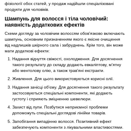
фізіології обох статей, у продаж надійшли спеціалізовані
продукти для чоловіків.
Шампунь для волосся і тіла чоловічий:
наявність додаткових ефектів
Схеми догляду за чоловічим волоссям обов'язково включають
шампунь, основним призначенням якого є якісне очищення
від надлишків шкірного сала і забруднень. Крім того, він може
мати додаткові ефекти:
Надання відчуття свіжості, охолодження. Для досягнення
такого результату до складу додають евкаліптову, м'ятну
або ментолову олію, а також трав'яні екстракти.
Живлення. Для цього використовуються корисні олії.
Надання зачісці об'єму. Для досягнення такого результату
застосовуються спеціальні компоненти, які додають
густоту і сприяють зміцненню шевелюри.
Захист від лупи. Позбутися неприємної проблеми
допоможуть спеціальні доглядові лінійки товарів.
Запобігання випадінню волосся. Позитивний ефект
забезпечують компоненти з лікувальними властивостями.