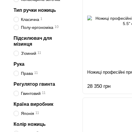
Тип ручки ножиць
1
Класична
10
Полу-ергономіка
Підсилювач для
мізинця
11
З'ємний
Рука
Ножиці професійні пр
11
Права
Регулятор гвинта
28 350 грн
11
Гвинтовий
Країна виробник
11
Японія
Колір ножиць