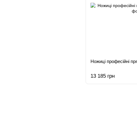
Ножиці професійні пря
13 185 грн
© 2015-2026
Profi-perukar - Барберський, Грумерський та Перукарський магазин
Мобільна версія