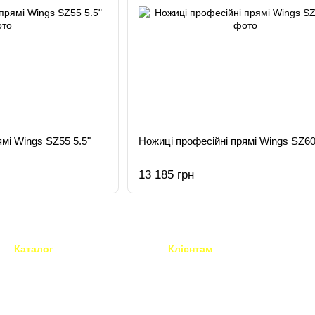
мі Wings SZ55 5.5"
Ножиці професійні прямі Wings SZ60
13 185 грн
Каталог
Клієнтам
Техніка для перукарів і
Вхід до кабінету
барберів
Каталог
Все для грумінгу
Про нас
Перукарські інструменти та