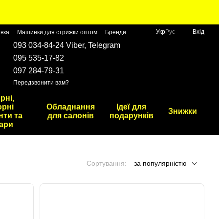
Укр
Рус
Вхід
авка
Машинки для стрижки оптом
Бренди
093 034-84-24 Viber, Telegram
095 535-17-82
097 284-79-31
Передзвонити вам?
рні,
рні
Обладнання
Ідеї для
Знижки
нти та
для салонів
подарунків
ари
Сортування:
за популярністю