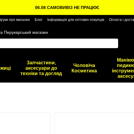
06.08 САМОВИВІЗ НЕ ПРАЦЮЄ
дгуки про магазин
Блог
Інформація для оптових покупців
Оплата і дост
та Перукарський магазин
Манікю
Запчастини,
Чоловіча
педикю
жиці
аксесуари до
Косметика
інструме
техніки та догляд
аксесу