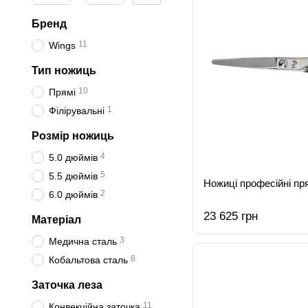
Бренд
11
Wings
Тип ножиць
10
Прямі
1
Філірувальні
Розмір ножиць
4
5.0 дюймів
5
5.5 дюймів
Ножиці професійні пря
2
6.0 дюймів
23 625 грн
Матеріал
3
Медична сталь
8
Кобальтова сталь
Заточка леза
11
Конвекційна заточка