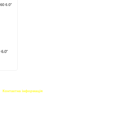
 6.0"
Контактна інформація
093 034-84-24 Viber, Telegram
Тисни для чату у Viber
095 535-17-82
Тисни для чату у Telegram
097 284-79-31
profiperukar.com.ua@gmail.com