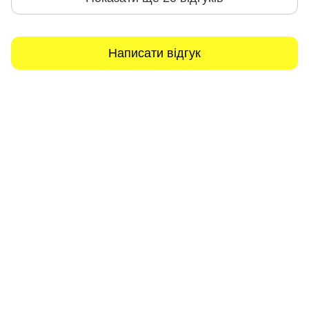
Написати відгук
093 034-84-24 Viber, Telegram
095 535-17-82
097 284-79-31
Контактна інформація
Повна версія сайту
Мапа сайту
© 2015-2026
Profi-perukar - Барберський, Грумерський та Перукарський
магазин
Укр
Рус