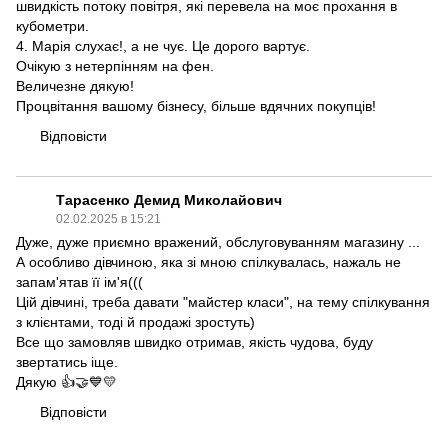
швидкість потоку повітря, які перевела на моє прохання в
кубометри.
4. Марія слухає!, а не чує. Це дорого вартує.
Очікую з нетерпінням на фен.
Величезне дякую!
Процвітання вашому бізнесу, більше вдячних покупців!
Відповісти
Тарасенко Демид Миколайович
02.02.2025 в 15:21
Дуже, дуже приємно вражений, обслуговуванням магазину ...
А особливо дівчиною, яка зі мною спілкувалась, нажаль не
запам'ятав її ім'я(((
Цій дівчині, треба давати "майстер класи", на тему спілкування
з клієнтами, тоді й продажі зростуть)
Все що замовляв швидко отримав, якість чудова, буду
звертатись іще.
Дякую 👍🤝💙💛
Відповісти