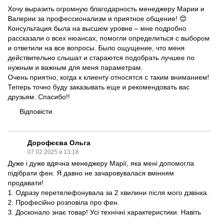
Хочу выразить огромную благодарность менеджеру Марии и
Валерии за профессионализм и приятное общение! 😊
Консультация была на высшем уровне – мне подробно
рассказали о всех нюансах, помогли определиться с выбором
и ответили на все вопросы. Было ощущение, что меня
действительно слышат и стараются подобрать лучшее по
нужным и важным для меня параметрам.
Очень приятно, когда к клиенту относятся с таким вниманием!
Теперь точно буду заказывать еще и рекомендовать вас
друзьям. Спасибо!!
Відповісти
Дорофєєва Ольга
07.02.2025 в 13:18
Дуже і дуже вдячна менеджеру Марії, яка мені допомогла
підібрати фен. Я давно не зачаровувалася вмінням
продавати!
1. Одразу перетелефонувала за 2 хвилини після мого дзвінка.
2. Професійно розповіла про фен.
3. Досконало знає товар! Усі технічні характеристики. Навіть