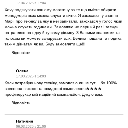
17.04.2025 в 17:04
Хочу подякувати вашому магазину за те що вмієте обирати
менеджерів яких можна слухати вічно. Я закохався у знання
Марії про техніку за яку в неї запитали, закохався у голос який
можна слухати годинами. Замовляю не перший раз і завжди
натрапляю на одну й ту саму дівчину. З Вашими знаннями та
голосом ви можете зачарувати всіх. Велика пошана та подяка
таким дівчатам як ви. Буду замовляти ще!!!!
Відповісти
Олена
17.03.2025 в 14:03
Коли потребую нову техніку, замовляю лише тут.....бо 100%
впевнена в якості та швидкості замовлення🔥🔥🔥🔥
профіперукар мій надійний компаньйон. Дякую вам.
Відповісти
Натилия
06.03.2025 в 21:00