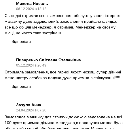
Микола Носаль
06.12.2024 в 13:12
Сьогодні отримав своє замовлення, обслуговування інтернет-
магазину дуже задоволений, замовлення прийшло швидко,
все що обіцяв менеджер, я отримав. Менеджер на своєму
місці, не часто таке зустрінеш.
Відповісти
Писаренко Світлана Степанівна
05.12.2024 в 20:49
Отримала замовлення, все гарної якості,ножиці супер,дівчині
мененджеру особлива подяка,дуже приємна в спілкуванні!!!!!
Відповісти
Зазуля Анна
24.04.2024 в 07:20
Замовляла машинку для стрижки,покупкою задоволена на всі
100,дуже приємна дівчина менеджер,в подарунок можна було
обрати або спрей або безкоштовну доставку. Машинка та