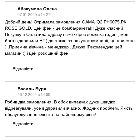
Абакумова Олена
07.01.2025 в 14:27
Добрий день! Отримала замовлення GAMA iQ2 PH6075.РК
ROSE GOLD. Цей фен - це бомба/ракета!!! Дуже класний !
Покупку я Оплатила одразу і вже через декілька годин , мені
його відправили НП( доставка за рахунок компанії, це приємно
) .Приємна дівчина - менеджер . Дякую !Рекомендую цей
магазин ;) і цей розкішний фен
Відповісти
Василь Буря
26.12.2024 в 14:05
Робив два замовлення. В обох випадках дуже швидко
відреагували, усе відправили вчасно. Жодних проблем. Якість
обслуговування клієнта на найвищому рівні!
Відповісти