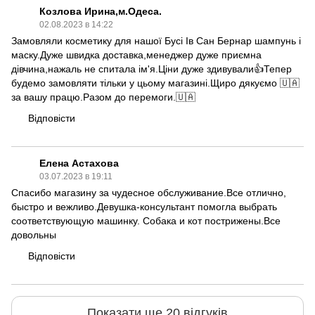
Козлова Ирина,м.Одеса.
02.08.2023 в 14:22
Замовляли косметику для нашої Бусі Ів Сан Бернар шампунь і
маску.Дуже швидка доставка,менеджер дуже приємна
дівчина,нажаль не спитала ім'я.Ціни дуже здивували👍Тепер
будемо замовляти тільки у цьому магазині.Щиро дякуємо 🇺🇦
за вашу працю.Разом до перемоги.🇺🇦
Відповісти
Елена Астахова
03.07.2023 в 19:11
Спасибо магазину за чудесное обслуживание.Все отлично,
быстро и вежливо.Девушка-консультант помогла выбрать
соответствующую машинку. Собака и кот пострижены.Все
довольны
Відповісти
Показати ще 20 відгуків