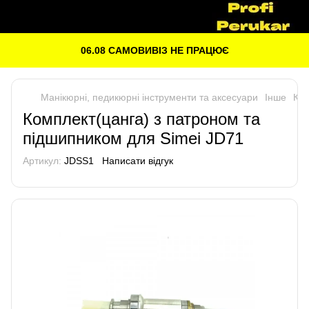
06.08 САМОВИВІЗ НЕ ПРАЦЮЄ
Манікюрні, педикюрні інструменти та аксесуари
Інше
Ком
Комплект(цанга) з патроном та
підшипником для Simei JD71
Артикул:
JDSS1
Написати відгук