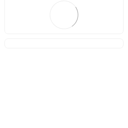
093 034-84-24 Viber, Telegram
095 535-17-82
097 284-79-31
Контактна інформація
Повна версія сайту
Мапа сайту
© 2015-2026
Profi-perukar - Барберський, Грумерський та Перукарський