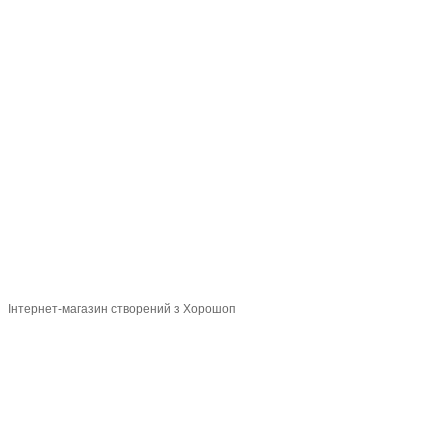
093 034-84-24 Viber, Telegram
095 535-17-82
097 284-79-31
Контактна інформація
Повна версія сайту
Мапа сайту
© 2015-2026
Profi-perukar - Барберський, Грумерський та Перукарський
магазин
Укр
Рус
Інтернет-магазин створений з Хорошоп