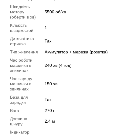
Швидкість
мотору
5500 об/хв
(оберти в хв)
Кількість
1
швидкостей
Дитяча/тиха
Так
стрижка
Тип живлення
Акумулятор + мережа (розетка)
Час роботи
машинки в
240 хв (4 год)
хвилинах
Час заряду
машинки в
150 хв
хвилинах
База для
Так
зарядки
Вага
270 г
Довжина
2.4 м
шнуру
Індикатор