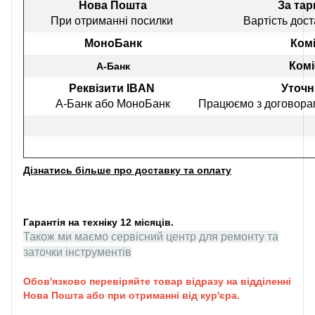
Нова Пошта
За та
При отриманні посилки
Вартість дост
МоноБанк
Комі
Комі
А-Банк
Реквізити IBAN
Уточн
А-Банк або МоноБанк
Працюємо з договорам
Дізнатись більше про доставку та оплату
Гарантія на техніку 12 місяців.
Також ми маємо сервісний центр для ремонту та
заточки інструментів
Обов'язково перевіряйте товар відразу на відділенні
Нова Пошта або при отриманні від кур'єра.