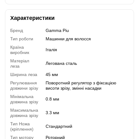
Характеристики
Бренд
Gamma Piu
Тип роботи
Машинки для волосся
Країна
Італія
виробник
Матеріал
Легована сталь
леза
Ширина леза
45 мм
Регулювання
Поворотний регулятор з фіксацією
довжини зрізу
висоти зрізу, змінні насадки
Мінімальна
0.8 мм
довжина зрізу
Максимальна
3.3 мм
довжина зрізу
Тип Ножа
Стандартний
(кріплення)
Тип мотору
Роторний