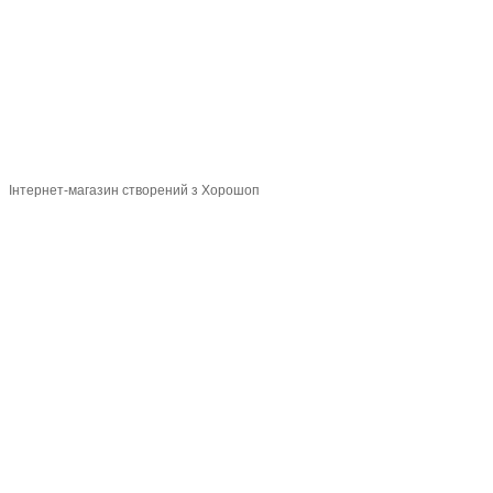
Мапа сайту
© 2015-2026
Profi-perukar - Барберський, Грумерський та Перукарський
магазин
Укр
Рус
Інтернет-магазин створений з Хорошоп