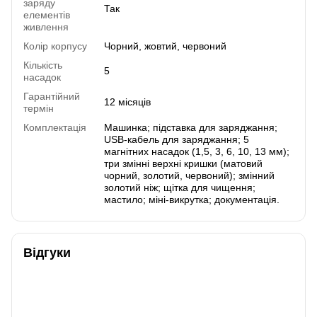
заряду
Так
елементів
живлення
Колір корпусу
Чорний, жовтий, червоний
Кількість
5
насадок
Гарантійний
12 місяців
термін
Комплектація
Машинка; підставка для заряджання;
USB-кабель для заряджання; 5
магнітних насадок (1,5, 3, 6, 10, 13 мм);
три змінні верхні кришки (матовий
чорний, золотий, червоний); змінний
золотий ніж; щітка для чищення;
мастило; міні-викрутка; документація.
Відгуки