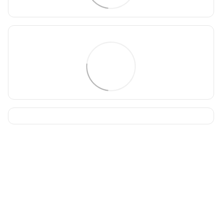
093 034-84-24 Viber, Telegram
095 535-17-82
097 284-79-31
Контактна інформація
Повна версія сайту