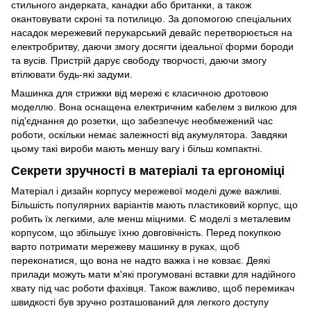
стильного андерката, канадки або британки, а також
окантовувати скроні та потилицю. За допомогою спеціальних
насадок мережевий перукарський девайс перетворюється на
електробритву, даючи змогу досягти ідеальної форми бороди
та вусів. Пристрій дарує свободу творчості, даючи змогу
втілювати будь-які задуми.
Машинка для стрижки від мережі є класичною дротовою
моделлю. Вона оснащена електричним кабелем з вилкою для
під'єднання до розетки, що забезпечує необмежений час
роботи, оскільки немає залежності від акумулятора. Завдяки
цьому такі вироби мають меншу вагу і більш компактні.
Секрети зручності в матеріалі та ергономіці
Матеріал і дизайн корпусу мережевої моделі дуже важливі.
Більшість популярних варіантів мають пластиковий корпус, що
робить їх легкими, але менш міцними. Є моделі з металевим
корпусом, що збільшує їхню довговічність. Перед покупкою
варто потримати мережеву машинку в руках, щоб
переконатися, що вона не надто важка і не ковзає. Деякі
прилади можуть мати м'які прогумовані вставки для надійного
хвату під час роботи фахівця. Також важливо, щоб перемикач
швидкості був зручно розташований для легкого доступу