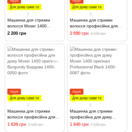
Акція
Акція
Для дому саме те
Для дому саме те
2
3
Машинка для стрижки
Машинка для стрижки
волосся Moser 1400
волосся професійна для
Burgundy 2021 1400-0278
дому Moser Primat 1230-
2 200 грн
2 890 грн
3 100 грн
0053 сіра
Акція
Акція
Для дому саме те
Для дому саме те
3
5
Машинка для стрижки
Машинка для стрижки
волосся професійна для
професійна для дому
дому Moser 1400 оригінал
Moser 1400 оригінал
1 639 грн
1 640 грн
2 100 грн
2 100 грн
Burgundy Бордова 1400-
Professional Black 1400-