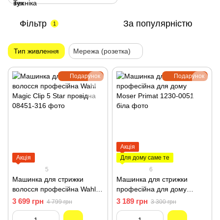
Фільтр
За популярністю
1
Тип живлення
Мережа (розетка)
Подарунок
Подарунок
Акція
Акція
Для дому саме те
5
6
Машинка для стрижки
Машинка для стрижки
волосся професійна Wahl
професійна для дому
Magic Clip 5 Star провідна
Moser Primat 1230-0051
3 699 грн
3 189 грн
4 799 грн
3 300 грн
08451-316
біла