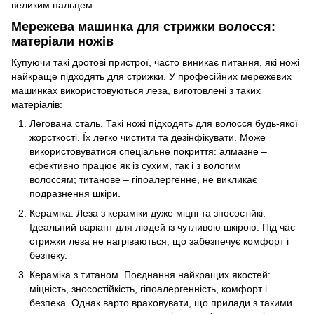
великим пальцем.
Мережева машинка для стрижки волосся:
матеріали ножів
Купуючи такі дротові пристрої, часто виникає питання, які ножі
найкраще підходять для стрижки. У професійних мережевих
машинках використовуються леза, виготовлені з таких
матеріалів:
Легована сталь. Такі ножі підходять для волосся будь-якої
жорсткості. Їх легко чистити та дезінфікувати. Може
використовуватися спеціальне покриття: алмазне –
ефективно працює як із сухим, так і з вологим
волоссям; титанове – гіпоалергенне, не викликає
подразнення шкіри.
Кераміка. Леза з кераміки дуже міцні та зносостійкі.
Ідеальний варіант для людей із чутливою шкірою. Під час
стрижки леза не нагріваються, що забезпечує комфорт і
безпеку.
Кераміка з титаном. Поєднання найкращих якостей:
міцність, зносостійкість, гіпоалергенність, комфорт і
безпека. Однак варто враховувати, що прилади з такими