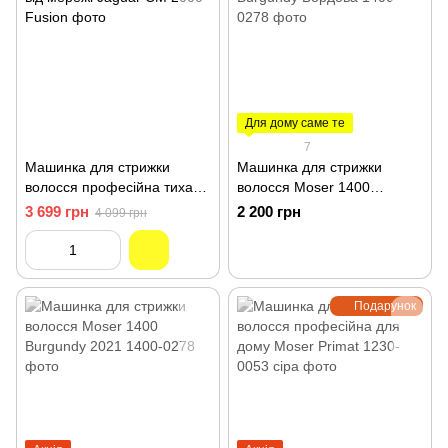
Для дому саме те
7
Машинка для стрижки
Машинка для стрижки
волосся професійна тиха
волосся Moser 1400
від мережі Jaguar CM 2000
Burgundy Бордова 1400-
3 699 грн
2 200 грн
4 099 грн
Fusion
0278
Подарунок