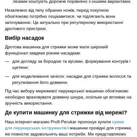
лезами коштують дорожче порівняно з іншими варіантами.
Незалежно від типу обраних ножів, перед покупкою
обов'язково потрібно поцікавитися, чи підлягають вони
заточуванню. Це актуально при регулярному використанні
дротового пристрою.
Вибір насадок
Дротова машинка для стрижки може мати широкий
функціонал завдяки різним насадкам:
для догляду за бородою та вусами, формування контурів і
щетини;
для моделювання зачісок: насадки для стрижки волосся та
регулювання його довжини.
Під час вибору мережевої перукарської машинки обов'язково
необхідно враховувати довжину шнура, оскільки це впливає на
зручність використання.
Де купити машинку для стрижки від мережі?
Наш інтернет-магазин Profi-Perukar пропонує купити
сумки
для перукарських інструментів
і машинки провідні для стрижки,
які повністю задовольнять ваші потреби. Ми представляємо