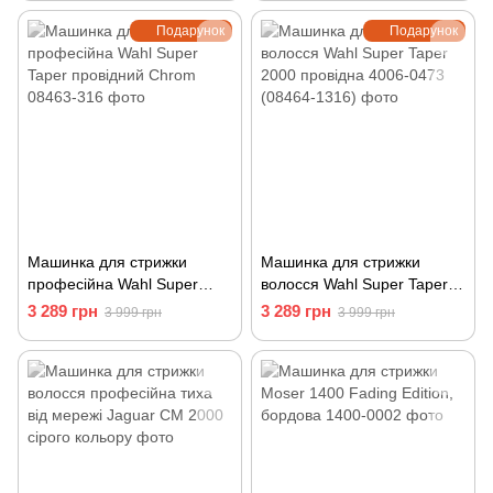
0050
0087
Подарунок
Подарунок
Машинка для стрижки
Машинка для стрижки
професійна Wahl Super
волосся Wahl Super Taper
Taper провідний Chrom
2000 провідна 4006-0473
3 289 грн
3 289 грн
3 999 грн
3 999 грн
08463-316
(08464-1316)