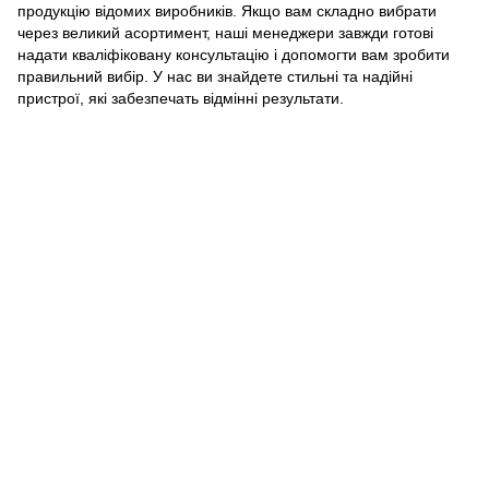
продукцію відомих виробників. Якщо вам складно вибрати
через великий асортимент, наші менеджери завжди готові
надати кваліфіковану консультацію і допомогти вам зробити
правильний вибір. У нас ви знайдете стильні та надійні
пристрої, які забезпечать відмінні результати.
093 034-84-24 Viber, Telegram
095 535-17-82
097 284-79-31
Контактна інформація
Повна версія сайту
Мапа сайту
© 2015-2026
Profi-perukar - Барберський, Грумерський та Перукарський
магазин
Укр
Рус