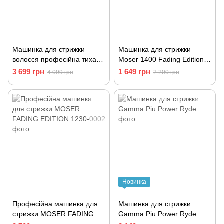
Машинка для стрижки
Машинка для стрижки
волосся професійна тиха
Moser 1400 Fading Edition,
від мережі Jaguar CM 2000
бордова 1400-0002
3 699 грн
1 649 грн
4 099 грн
2 200 грн
сірого кольору
Новинка
Професійна машинка для
Машинка для стрижки
стрижки MOSER FADING
Gamma Piu Power Ryde