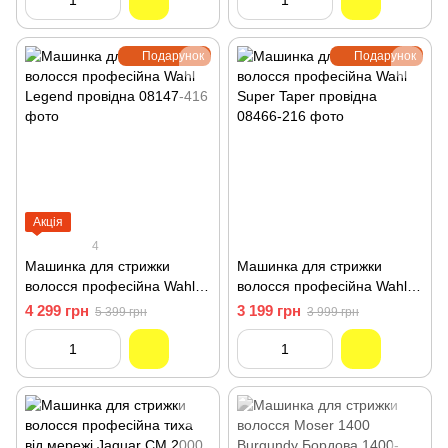
Подарунок
Подарунок
Акція
4
Машинка для стрижки
Машинка для стрижки
волосся професійна Wahl
волосся професійна Wahl
Legend провідна 08147-416
Super Taper провідна
4 299 грн
3 199 грн
5 399 грн
3 999 грн
08466-216