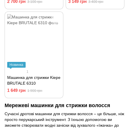
EDITION 1230-0002
2 700 грн
3 149 грн
3 100 грн
3 400 грн
Новинка
1
Машинка для стрижки Kiepe
BRUTALE 6310
1 649 грн
1 900 грн
Мережеві машинки для стрижки волосся
Сучасні дротові машинки для стрижки волосся – це більше, ніж
просто перукарський інструмент. З їхньою допомогою ви
зможете створювати модні зачіски від зухвалого «їжачка» до