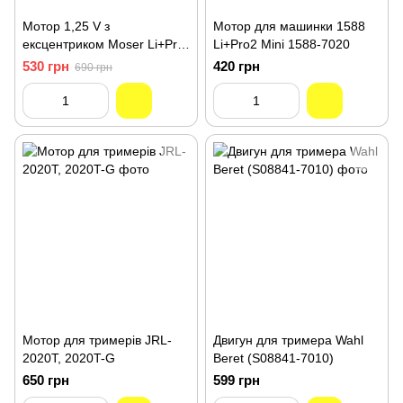
Мотор 1,25 V з
Мотор для машинки 1588
ексцентриком Moser Li+Pro
Li+Pro2 Mini 1588-7020
Mini 1584
530 грн
420 грн
690 грн
Мотор для тримерів JRL-
Двигун для тримера Wahl
2020Т, 2020T-G
Beret (S08841-7010)
650 грн
599 грн