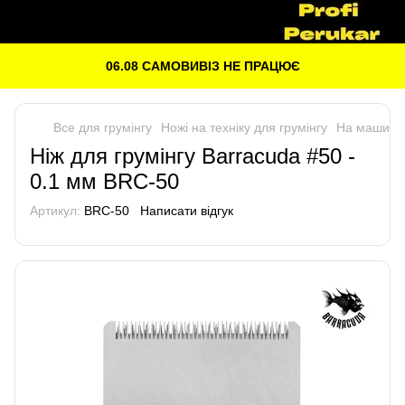
06.08 САМОВИВІЗ НЕ ПРАЦЮЄ
Все для грумінгу
Ножі на техніку для грумінгу
На машинки
Ніж для грумінгу Barracuda #50 -
0.1 мм BRC-50
Артикул:
BRC-50
Написати відгук