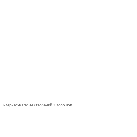
093 034-84-24 Viber, Telegram
095 535-17-82
097 284-79-31
Контактна інформація
Повна версія сайту
Мапа сайту
© 2015-2026
Profi-perukar - Барберський, Грумерський та Перукарський
магазин
Укр
Рус
Інтернет-магазин створений з Хорошоп