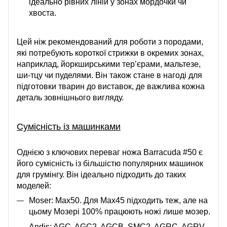
ідеально рівних ліній у зонах мордочки чи
хвоста.
Цей ніж рекомендований для роботи з породами,
які потребують короткої стрижки в окремих зонах,
наприклад, йоркширськими тер’єрами, мальтезе,
ши-тцу чи пуделями. Він також стане в нагоді для
підготовки тварин до виставок, де важлива кожна
деталь зовнішнього вигляду.
Сумісність із машинками
Однією з ключових переваг ножа Barracuda #50 є
його сумісність із більшістю популярних машинок
для грумінгу. Він ідеально підходить до таких
моделей:
Moser: Max50. Для Max45 підходить теж, але на
цьому Мозері 100% працюють ножі лише мозер.
Andis: AGC, AGC2, AGCB, SMC2, AGRC, AGRV,