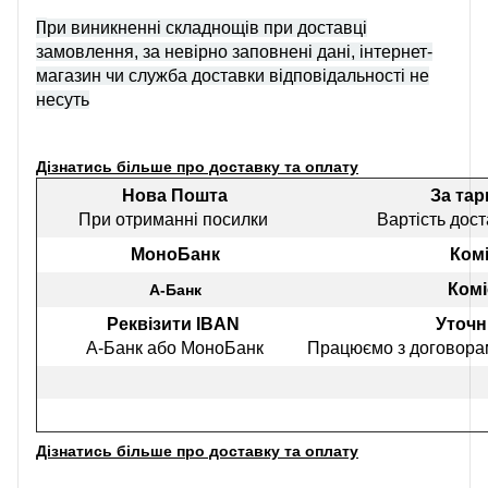
П
ри виникненні складнощів при доставці
замовлення, за невірно заповнені дані, інтернет-
магазин чи служба доставки відповідальності не
несуть
Дізнатись більше про доставку та оплату
Нова Пошта
За та
При отриманні посилки
Вартість дост
МоноБанк
Комі
Комі
А-Банк
Реквізити IBAN
Уточн
А-Банк або МоноБанк
Працюємо з договорам
Дізнатись більше про доставку та оплату