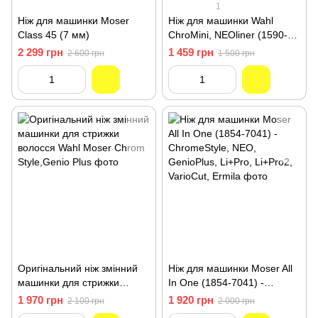
1
Ніж для машинки Moser
Ніж для машинки Wahl
Class 45 (7 мм)
ChroMini, NEOliner (1590-
7505) STANDARD
2 299 грн
1 459 грн
2 600 грн
1 500 грн
Оригінальний ніж змінний
Ніж для машинки Moser All
машинки для стрижки
In One (1854-7041) -
волосся Wahl Moser Chrom
ChromeStyle, NEO,
1 970 грн
1 920 грн
2 100 грн
2 000 грн
Style,Genio Plus
GenioPlus, Li+Pro, Li+Pro2,