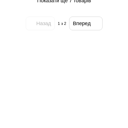
Показати ще 7 товарів
Назад
Вперед
1
з 2
093 034-84-24 Viber, Telegram
095 535-17-82
097 284-79-31
Контактна інформація
Повна версія сайту
Мапа сайту
© 2015-2026
Profi-perukar - Барберський, Грумерський та Перукарський
магазин