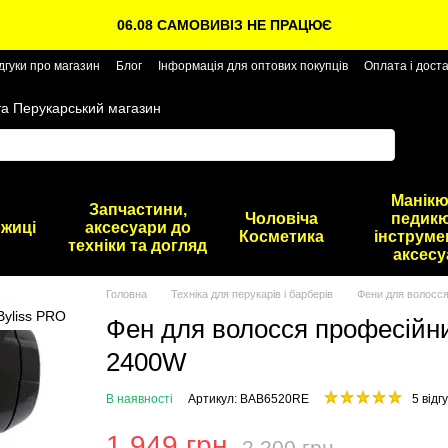
06.08 САМОВИВІЗ НЕ ПРАЦЮЄ
дгуки про магазин
Блог
Інформація для оптових покупців
Оплата і дост
та Перукарський магазин
Манікю
Запчастини,
Чоловіча
педикю
жиці
аксесуари до
Косметика
інструме
техніки та догляд
аксесу
Головна
Техніка для перукарів і барберів
Фени для волосс
Фен для волосся професій
2400W
В наявності
Артикул: BAB6520RE
5 відгу
1 949 грн
2 200 грн