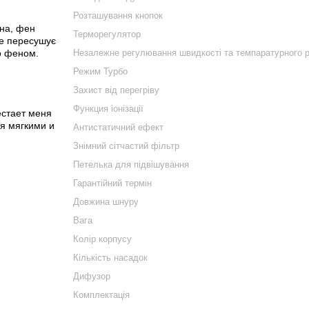
Розташування кнопок
ена, фен
Терморегулятор
не пересушує
до феном.
Незалежне регулювання швидкості та темпаратурного 
Режим Турбо
Захист від перегріву
Функция іонізації
естает меня
ся мягкими и
Антистатичний ефект
Знімний сітчастий фільтр
Петелька для підвішування
Гарантійний термін
Довжина шнуру
Вага
Колір корпусу
Кількість насадок
Дифузор
Комплектація