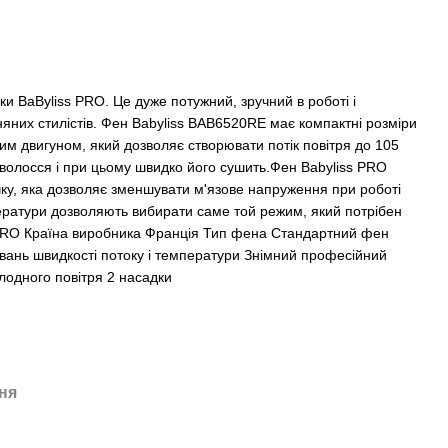
и BaByliss PRO. Це дуже потужний, зручний в роботі і
няних стилістів. Фен Babyliss BAB6520RE має компактні розміри
ним двигуном, який дозволяє створювати потік повітря до 105
 волосся і при цьому швидко його сушить.Фен Babyliss PRO
ку, яка дозволяє зменшувати м'язове напруження при роботі
ператури дозволяють вибирати саме той режим, який потрібен
 PRO Країна виробника Франція Тип фена Стандартний фен
вань швидкості потоку і температури Знімний професійний
лодного повітря 2 насадки
ня