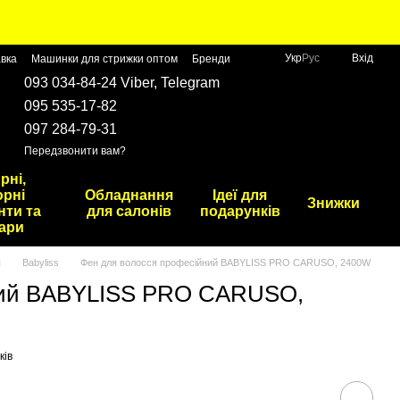
Укр
Рус
Вхід
авка
Машинки для стрижки оптом
Бренди
093 034-84-24 Viber, Telegram
095 535-17-82
097 284-79-31
Передзвонити вам?
рні,
рні
Обладнання
Ідеї для
Знижки
нти та
для салонів
подарунків
ари
я
Babyliss
Фен для волосся професійний BABYLISS PRO CARUSO, 2400W
ний BABYLISS PRO CARUSO,
ків