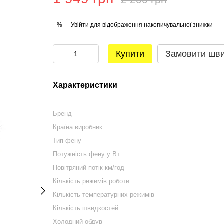
Увійти
для відображення накопичувальної знижки
%
Купити
Замовити шв
Характеристики
Бренд
Країна виробник
Тип фену
Потужність фену у Вт
Повітряний потік км/год
Кількість режимів роботи
Кількість температурних режимів
Кількість швидкостей
Холодний обдув