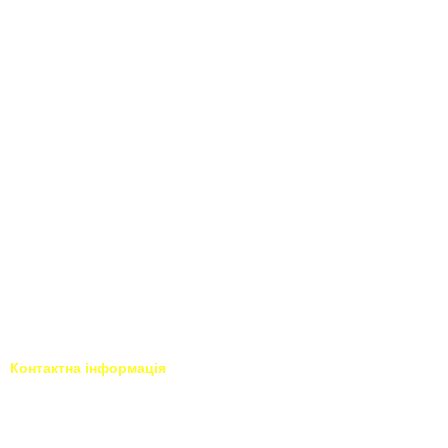
Контактна інформація
093 034-84-24 Viber, Telegram
Тисни для чату у Viber
095 535-17-82
Тисни для чату у Telegram