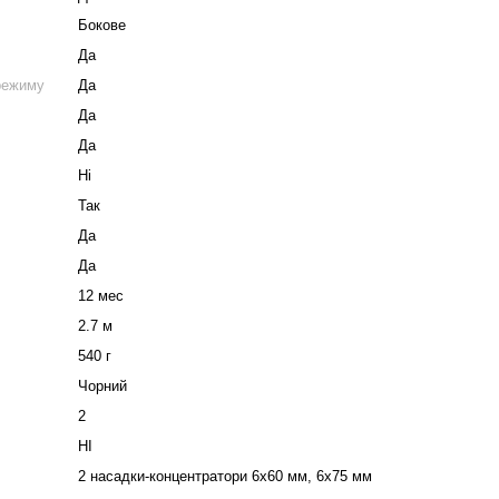
Бокове
Да
режиму
Да
Да
Да
Ні
Так
Да
Да
12 мес
2.7 м
540 г
Чорний
2
НІ
2 насадки-концентратори 6х60 мм, 6х75 мм