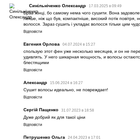
Синільніченко Олександр
17.03.2025 в 09:49
Брав жінці, бо самому нема чого сушити. Вона задовол
легше, ніж що був, компактніше, високий потік повітря, 
волосся. Зараз сушить і укладає волосся тільки цим чу
Відповісти
Евгения Орлова
04.07.2024 в 15:27
спользую этот фен уже несколько месяцев, и он не пер
удивлять. У него шикарная мощность, и волосы остают
блестящими
Відповісти
Александр
15.06.2024 в 16:27
Сушит волосы идеально, не повреждает!
Відповісти
Сергій Пащенко
31.07.2023 в 18:58
Дуже добрий як для такої ціни
Відповісти
Петрушенко Ольга
24.04.2023 в 17:01