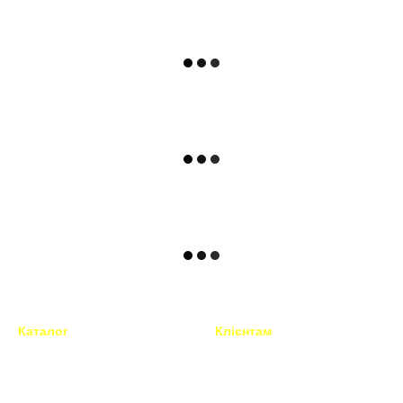
Каталог
Клієнтам
Техніка для перукарів і
Вхід до кабінету
барберів
Каталог
Все для грумінгу
Про нас