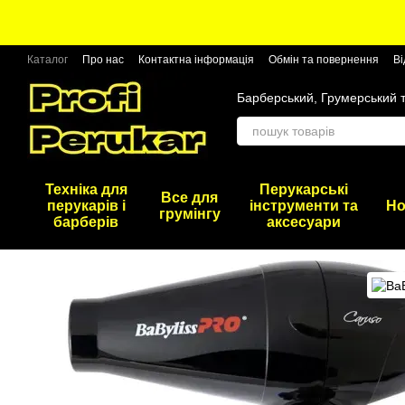
Перейти до основного контенту
Каталог
Про нас
Контактна інформація
Обмін та повернення
Ві
Барберський, Грумерський 
Техніка для
Перукарські
Все для
перукарів і
інструменти та
Но
грумінгу
барберів
аксесуари