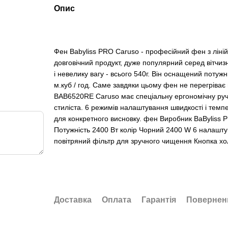
Опис
Фен Babyliss PRO Caruso - професійний фен з лінійк
довговічний продукт, дуже популярний серед вітчиз
і невелику вагу - всього 540г. Він оснащений потуж
м.куб / год. Саме завдяки цьому фен не перегріває
BAB6520RE Caruso має спеціальну ергономічну руч
стиліста. 6 режимів налаштування швидкості і тем
для конкретного висновку. фен Виробник BaByliss
Потужність 2400 Вт колір Чорний 2400 W 6 налашту
повітряний фільтр для зручного чищення Кнопка хо
Доставка
Оплата
Гарантія
Повернен