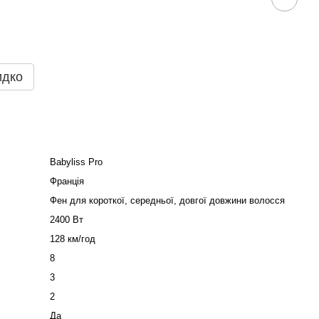
идко
Babyliss Pro
Франція
Фен для короткої, середньої, довгої довжини волосся
2400 Вт
128 км/год
8
3
2
Да