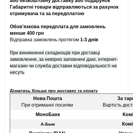
або безкоштовну доставку або подарунок
Габаритні товари відправляються за рахунок
отримувача та за передплатою
Обов'язкова передплата для замовлень
менше 400 грн
Відправка замовлень протягом
1-3 днів
П
ри виникненні складнощів при доставці
замовлення, за невірно заповнені дані, інтернет-
магазин чи служба доставки відповідальності не
несуть
Дізнатись більше про доставку та оплату
Нова Пошта
За та
При отриманні посилки
Вартість дост
МоноБанк
Комі
Комі
А-Банк