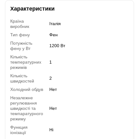
Характеристики
Країна
Італія
виробник
Тип фену
Фен
Потужність
1200 Вт
фену у Вт
Кількість
температурних
1
режимів
Кількість
2
швидкостей
Холодний обдув
Нет
Незалежне
регулювання
швидкості та
Нет
темпаратурного
режиму
Функция
Ні
іонізації