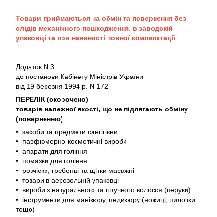
Товари приймаються на обмін та повернення без
слідів механічного пошкодження, в заводскій
упаковці та при наявності повної комлепктації
Додаток N 3
до постанови Кабінету Міністрів України
від 19 березня 1994 р. N 172
ПЕРЕЛІК (скорочено)
товарів належної якості, що не підлягають обміну
(поверненню)
• засоби та предмети сангігієни
• парфюмерно-косметичні вироби
• апарати для гоління
• помазки для гоління
• розчіски, гребенці та щітки масажні
• товари в аерозольній упаковці
• вироби з натурального та штучного волосся (перуки)
• інструменти для манікюру, педикюру (ножиці, пилочки
тощо)