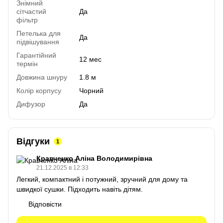
Знімний
сітчастий
Да
фільтр
Петелька для
Да
підвішування
Гарантійний
12 мес
термін
Довжина шнуру
1.8 м
Колір корпусу
Чорний
Дифузор
Да
Відгуки
1
Кравченко Аліна Володимирівна
21.12.2025 в 12:33
Легкий, компактний і потужний, зручний для дому та
швидкої сушки. Підходить навіть дітям.
Відповісти